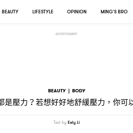
。
BEAUTY
LIFESTYLE
OPINION
MING'S BRO
ADVERTISEMENT
BEAUTY
|
BODY
都是壓力
若想好好地舒緩壓力
你可
？
，
Text by
Eely Li