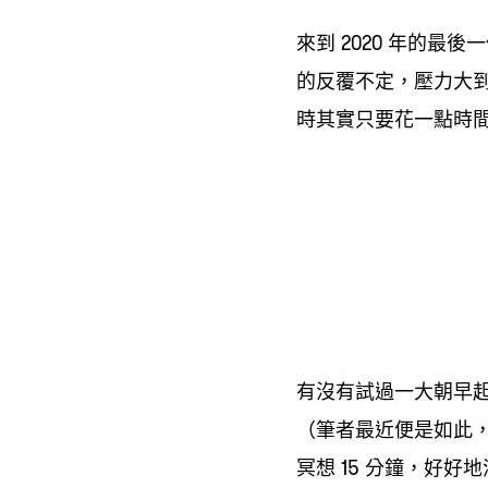
來到
年的最後一
2020
的反覆不定
壓力大
，
時其實只要花一點時
有沒有試過一大朝早
筆者最近便是如此
（
冥想
分鐘
好好地
15
，