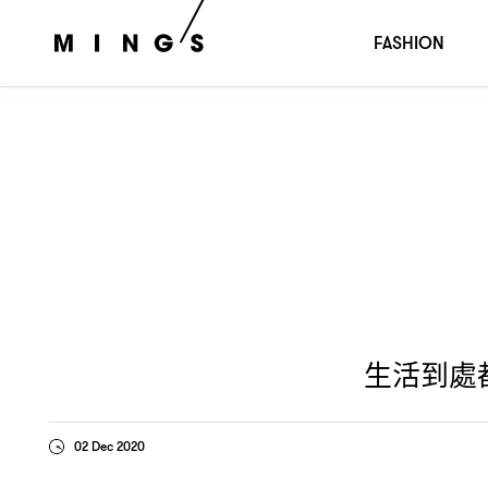
生活到處都是壓力
若想好好地舒緩壓力
你可以這樣做
？
，
FASHION
生活到處
02 Dec 2020