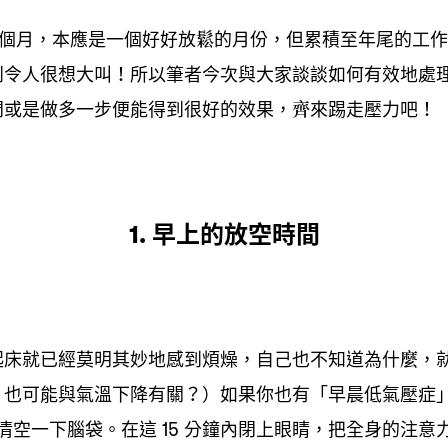
個月
本應是一個好好放鬆的月份
但累積至年尾的工作
，
，
到令人很想大叫
所以筆者今次與大家談談如何有效地處
！
間或是做多一步便能得到很好的效果
齊來踢走壓力吧
，
！
早上的放空時間
1.
起床就已經莫明其妙地感到煩燥
自己也不知道為什麼
，
，
也可能與氣溫下降有關
如果你也有「早晨低氣壓症
，
？）
清空一下腦袋。在這
分鐘內閉上眼睛
把全身的注意
15
，