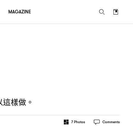
MAGAZINE
以這樣做。
7
Photos
Comments