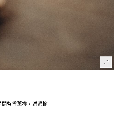
是開啓香薰機
透過愉
，