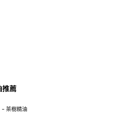
油推薦
茶樹精油
 –