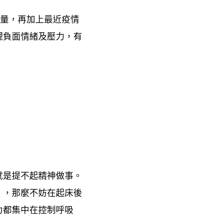
量
再加上最近疫情
，
理負面情緒及壓力
有
，
就是提不起精神做事。
」
那麼不妨在起床後
，
力都集中在控制呼吸