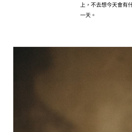
上
不去想今天會有
，
一天。