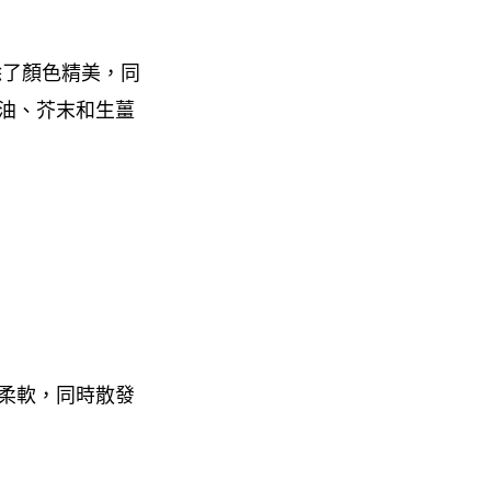
除了顏色精美，同
油、芥末和生薑
柔軟，同時散發