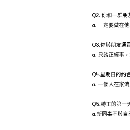
Q2. 你和一
a. 一定要做在
Q3.你與朋友通
a. 只談正經事
Q4.星期日的
a. 一個人在家
Q5.轉工的第
a.新同事不與