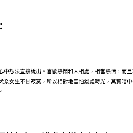
：
心中想法直接說出。喜歡熱鬧和人相處，相當熱情，而且
犬系女生不甘寂寞，所以相對地害怕獨處時光，其實暗中
。