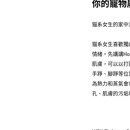
你的寵物
猫系女生的家中
猫系女生喜歡獨
情緒。先講講H
肌膚，可以以打
手踭、腳踭等位
為熱力和蒸氣會
孔、肌膚的污垢