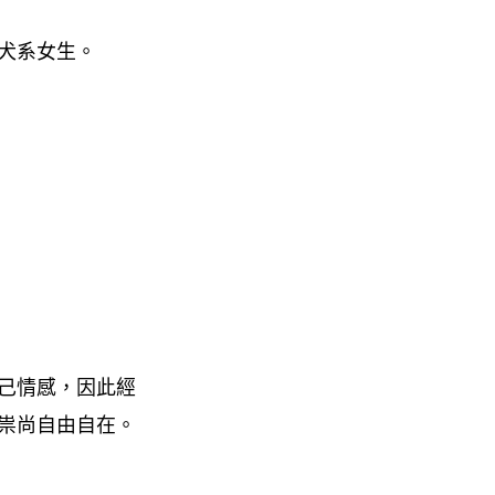
犬系女生。
己情感，因此經
祟尚自由自在。