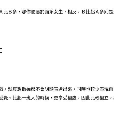
Ａ比Ｂ多，那你便屬於貓系女生，相反，Ｂ比起Ａ多則是
：
傲，就算想撒嬌都不會明顯表達出來，同時也較少表現自
感覺。比起一班人的時候，更享受獨處，因此比較獨立，