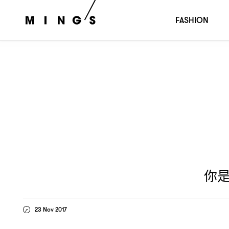
你是貓系定犬系
按寵物性格尋找你的護膚之道
？
FASHION
你
23 Nov 2017