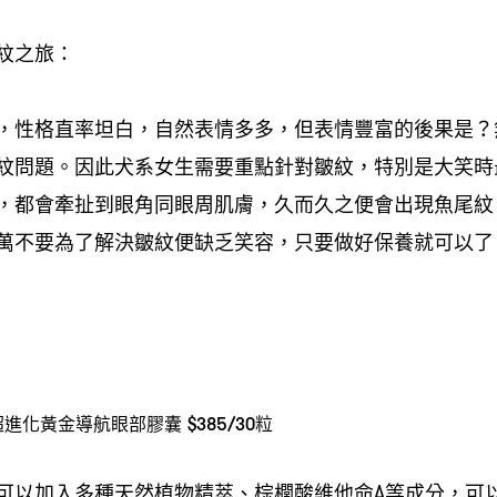
紋之旅：
，性格直率坦白，自然表情多多，但表情豐富的後果是？
紋問題。因此犬系女生需要重點針對皺紋，特別是大笑時
，都會牽扯到眼角同眼周肌膚，久而久之便會出現魚尾紋
萬不要為了解決皺紋便缺乏笑容，只要做好保養就可以了
den 超進化黃金導航眼部膠囊 $385/30粒
可以加入多種天然植物精萃、棕櫚酸維他命A等成分，可