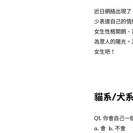
近日網絡出現了
少表達自己的情
女生性格開朗、
為眾人的陽光。
女生吧！
貓系/犬
Q1. 你會自己一個
a. 會 b. 不會