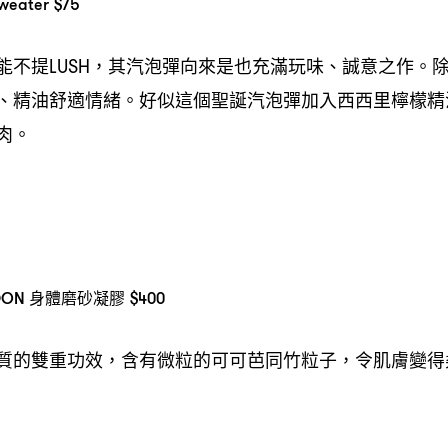
weater $75
能不提LUSH，其汽泡彈向來是也充滿玩味、誠意之作。
、精油舒適情緒。好似這個聖誕汽泡彈加入西西里檸檬精
肉。
NDON 身體磨砂凝膠 $400
質的雙重功效，含有微粒的可可芭同竹粒子，令肌膚變得