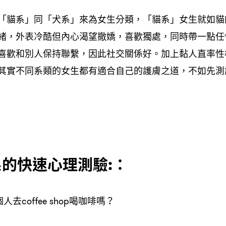
「貓系」同「犬系」來為女生分類，「貓系」女生就如貓
緒，外表冷酷但內心渴望撤嬌，喜歡獨處，同時帶一點任
喜歡和別人保持聯繫，因此社交關係好。加上黏人直率性
其實不同系類的女生都有適合自己的護膚之道，不如先測
系的快速心理測驗:：
人去coffee shop喝咖啡嗎？