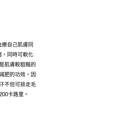
治療自己肌膚同
緒，同時可軟化
是肌膚較粗糙的
減肥的功效，因
汗不但可排走毛
00卡路里。