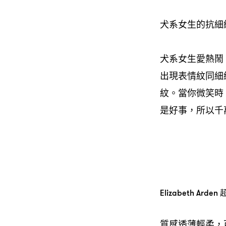
犬系女生的抗細
犬系女生愛熱鬧
出現表情紋同細
紋。當你微笑時
是好事，所以千
Elizabeth Ar
質感透薄輕柔，