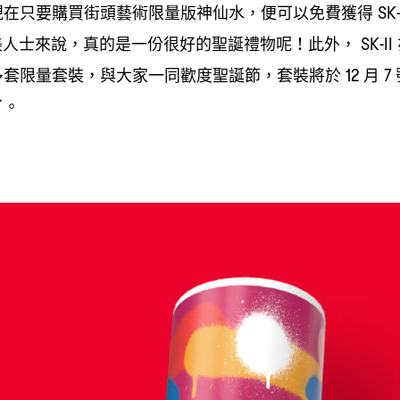
現在只要購買街頭藝術限量版神仙水
便可以免費獲得
，
SK-
美人士來說
真的是一份很好的聖誕禮物呢
此外
，
！
， SK-II
多套限量套裝
與大家一同歡度聖誕節
套裝將於
月
，
，
12
7
了。