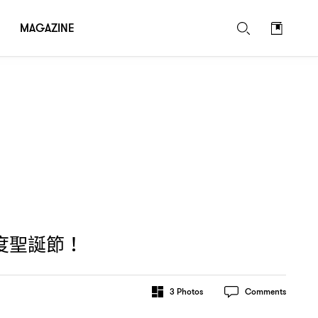
MAGAZINE
度聖誕節
！
3
Photos
Comments