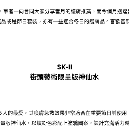
筆者一向會同大家分享當月的護膚推薦
而今個月適逢
，
，
產品或是節日套裝
亦有一些適合冬日的護膚品。喜歡嘗
，
SK-II
街頭藝術限量版神仙水
多人的最愛
其喚膚急救效果非常適合在重要節日前使用
，
限量版神仙水
以繽紛色彩配上塗鴉圖案
設計充滿活力
，
，