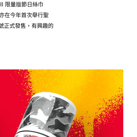
限量版節日絲巾
II
亦在今年首次舉行聖
號正式發售
有興趣的
，