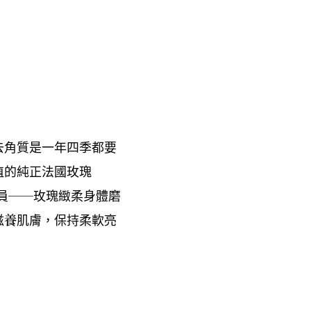
去角質是一年四季都要
植的純正法國玫瑰
員
玫瑰緻柔身體磨
──
滋養肌膚
保持柔軟亮
，