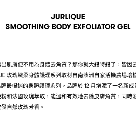
JURLIQUE
SMOOTHING BODY EXFOLIATOR GEL
露出肌膚便不用為身體去角質
那你就大錯特錯了
皆因
？
，
玫瑰緻柔身體護理系列取材自南澳洲自家活機農場培
QUE
品牌最暢銷的身體護理系列。品牌於
月增添了一名新成
12
殼粉和法國玫瑰萃取
能溫和有效地去除皮膚角質
同時
，
，
散發自然玫瑰芳香。