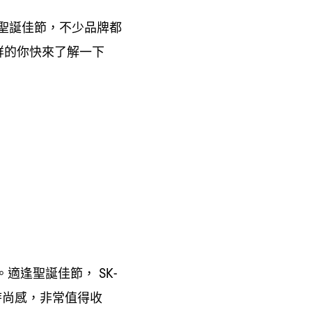
聖誕佳節
不少品牌都
，
鮮的你快來了解一下
。適逢聖誕佳節
， SK-
時尚感
非常值得收
，