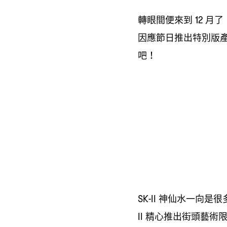
轉眼間便來到
月了
12
因應節日推出特別版
吧
！
神仙水一向是很
SK-II
精心推出街頭藝術
II