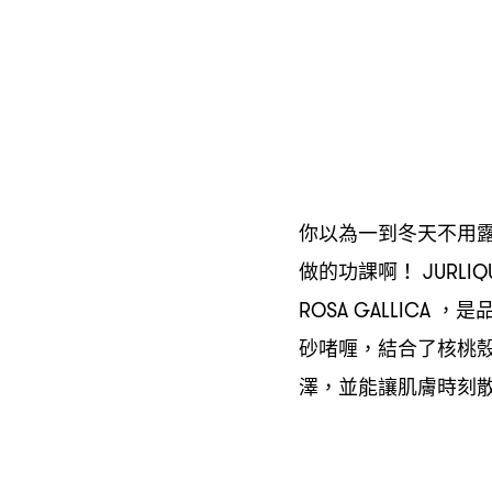
你以為一到冬天不用
做的功課啊
！ JURLI
是
ROSA GALLICA ，
砂啫喱
結合了核桃
，
澤
並能讓肌膚時刻
，