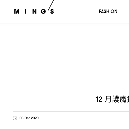
月護膚速報
多款限量節日套裝與大家一起歡度聖誕節
12
：
FASHION
月護膚
12
03 Dec 2020