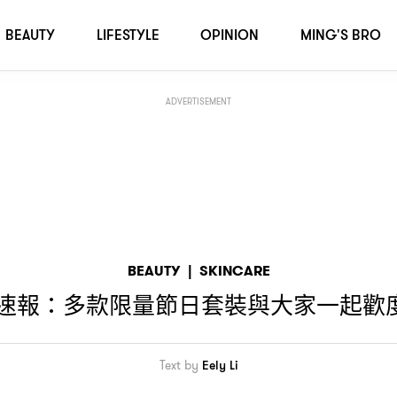
！
BEAUTY
LIFESTYLE
OPINION
MING'S BRO
ADVERTISEMENT
BEAUTY
|
SKINCARE
速報
多款限量節日套裝與大家一起歡
：
Text by
Eely Li