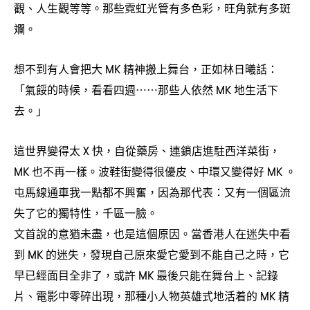
觀、人生觀等等。那些霓虹光管有多色彩
旺角就有多斑
，
斕。
想不到有人會把大
精神搬上舞台
正如林日曦話
MK
，
：
「氣餒的時候
看看四週
那些人依然
地生活下
，
⋯⋯
MK
去。」
這世界變得太
快
自從藥房、連鎖店進駐西洋菜街
X
，
，
也不再一樣。波鞋街變得很優皮、中環又變得好
。
MK
MK
屯馬線通車我一點都不興奮
因為那代表
又有一個區流
，
：
失了它的獨特性
千區一臉。
，
文首說的意猶未盡
也是這個原因。當香港人在迷失中看
，
到
的迷失
發現自己原來愛它愛到不能自己之時
它
MK
，
，
早已經面目全非了
或許
最後只能在舞台上、記錄
，
MK
片、電影中零碎出現
那種小人物英雄式地活着的
精
，
MK