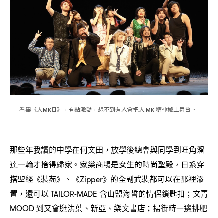
看畢《大
日》
有點激動
想不到有人會把大
精神搬上舞台。
MK
，
，
MK
那些年我讀的中學在何文田
放學後總會與同學到旺角溜
，
達一輪才捨得歸家。家樂商場是女生的時尚聖殿
日系穿
，
搭聖經《裝苑》、《
》的全副武裝都可以在那裡添
Zipper
置
還可以
含山盟海誓的情侶鎖匙扣
文青
，
TAILOR-MADE
；
到又會逛洪葉、新亞、樂文書店
掃街時一邊排肥
MOOD
；