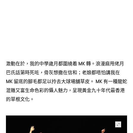
激動在於
我的中學歲月都圍繞着
轉。浪漫麻甩佬月
，
MK
巴氏話第時死咗
骨灰想撒在信和
老娘都唔怕講我在
，
；
留底的腳毛都足以拎去大球場舖草皮。
有一種龍蛇
MK
MK
混雜又富生命色彩的懾人魅力
呈現黃金九十年代最香港
，
的草根文化。