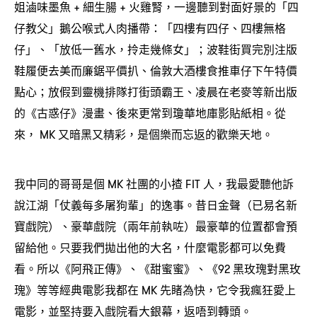
姐滷味墨魚
細生腸
火雞腎
一邊聽到對面好景的「四
+
+
，
仔教父」鵝公喉式人肉播帶
「四樓有四仔、四樓無格
：
仔」、「放低一舊水
拎走幾條女」
波鞋街買完別注版
，
；
鞋履便去美而廉鋸平價扒、倫敦大酒樓食推車仔下午特價
點心
放假到靈機排隊打街頭霸王、凌晨在老麥等新出版
；
的《古惑仔》漫畫、後來更常到瓊華地庫影貼紙相。從
來
又暗黑又精彩
是個樂而忘返的歡樂天地。
， MK
，
我中同的哥哥是個
社團的小揸
人
我最愛聽他訴
MK
FIT
，
說江湖「仗義每多屠狗輩」的逸事。昔日金聲
已易名新
（
寶戲院
、豪華戲院
兩年前執咗
最豪華的位置都會預
）
（
）
留給他。只要我們拋出他的大名
什麼電影都可以免費
，
看。所以《阿飛正傳》、《甜蜜蜜》、《
黑玫瑰對黑玫
92
瑰》等等經典電影我都在
先睹為快
它令我瘋狂愛上
MK
，
電影
並堅持要入戲院看大銀幕
返唔到轉頭。
，
，