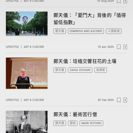
LIFESTYLE
|
ART & CULTURE
01 Aug 2024
鄭天儀
「愛鬥大」背後的「值得
：
留低指數」
鄭天儀
DIMINISH AND ASCEND
人頭氣球
LIFESTYLE
|
ART & CULTURE
10 Apr 2024
鄭天儀
培植交響狂花的土壤
：
鄭天儀
ZAHIA ZIOUANI
指揮家
LIFESTYLE
|
ART & CULTURE
29 Feb 2024
鄭天儀
藝術苦行僧
：
鄭天儀
藝術
MARK ROTHKO