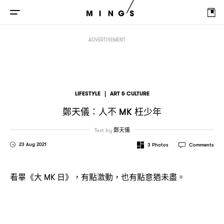
鄭天儀
人不
枉少年
：
MK
ADVERTISEMENT
LIFESTYLE
|
ART & CULTURE
鄭天儀
人不
枉少年
：
MK
Text by
鄭天儀
23 Aug 2021
3
Photos
Comments
看畢《大
日》
有點激動
也有點意猶未盡。
MK
，
，