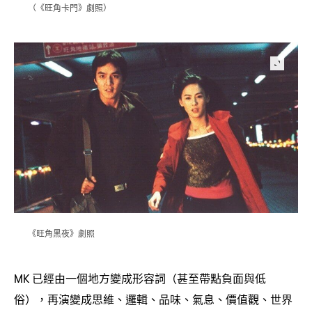
《旺角卡門》劇照
（
）
《旺角黑夜》劇照
已經由一個地方變成形容詞
甚至帶點負面與低
MK
（
俗
再演變成思維、邏輯、品味、氣息、價值觀、世界
），