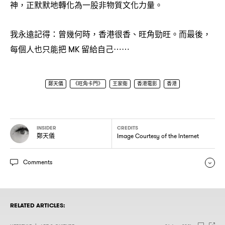
神
正默默地轉化為一股非物質文化力量。
，
我永遠記得
曾幾何時
香港很香、旺角勁旺。而最後
：
，
，
每個人也只能把
留給自己
MK
⋯⋯
鄭天儀
《旺角卡門》
王家衛
香港電影
香港
INSIDER
CREDITS
鄭天儀
Image Courtesy of the Internet
Comments
RELATED ARTICLES: