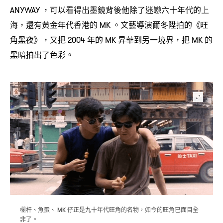
可以看得出墨鏡背後他除了迷戀六十年代的上
ANYWAY ，
海
還有黃金年代香港的
。文藝導演爾冬陞拍的《旺
，
MK
角黑夜》
又把
年的
昇華到另一境界
把
的
，
2004
MK
，
MK
黑暗拍出了色彩。
欄杆、魚蛋、
仔正是九十年代旺角的名物
如今的旺角已面目全
MK
，
非了。