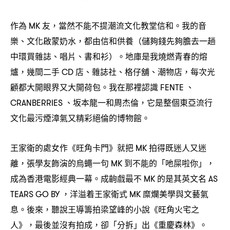
作為
友
當然不能不提潮流文化教堂信和。我的音
MK
，
樂、文化啟蒙奶水
都由信和供養
儲夠錢先夠膽去一趟
，
（
中環買雜誌、唱片、書和衫
。地庫是我燒燃青春的熔
）
爐
幾間二手
店、雜誌社、格仔舖、潮物店
每次光
，
CD
，
顧都大開眼界又大開荷包。我在那裡認識
、
FENTE
、坂本龍一和周杰倫
它是整個東亞流行
CRANBERRIES
，
文化最污煙漳氣又精彩絕倫的博物館。
王家衛的處女作《旺角卡門》就把
拍得既迷人又迷
MK
離
張學友飾演的烏蠅一句
到不能的「吔屎啦你」
，
MK
，
成為香港電影經典一幕。成齣戲最不
的是其英文名
MK
AS
洋溢着王家衛式
糜爛美學與文藝氣
TEARS GO BY ，
MK
息。後來
聽說王導籌拍梁望峰的小說《旺角火宅之
，
人》
最後並沒有拍成
卻「分拆」出《重慶森林》。
，
，