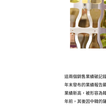
這兩個銷售業績破記
年末發布的業績報告
業績新高
被形容為
，
年前
其後因中韓的
，