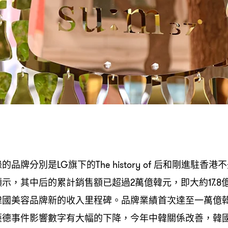
錄的品牌分別是
旗下的
后和剛進駐香港不
LG
The history of
顯示
其中后的累計銷售額已超過
萬億韓元
即大約
，
2
，
17.8
韓國美容品牌新的收入里程碑。品牌業績首次達至一萬億
薩德事件影響數字有大幅的下降
今年中韓關係改善
韓
，
，