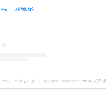
查看這則貼文
nstagram
分享的貼
스토리 오브 후 공식 인스타그램（@thehistoryofwhoo_official）