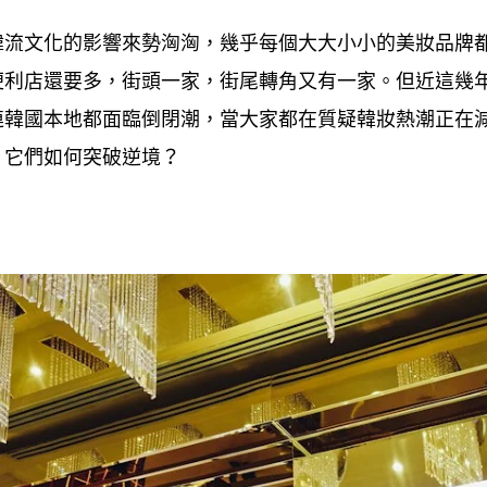
韓流文化的影響來勢洶洶
幾乎每個大大小小的美妝品牌
，
便利店還要多
街頭一家
街尾轉角又有一家。但近這幾
，
，
連韓國本地都面臨倒閉潮
當大家都在質疑韓妝熱潮正在
，
它們如何突破逆境
，
？