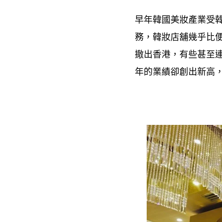
早年韓國美妝產業受
務
韓妝店舖幾乎比
，
撤出香港
有些甚至
，
年的業績卻創出新高