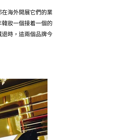
都在海外開展它們的業
年韓妝一個接着一個的
減退時
這兩個品牌今
，