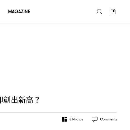
MAGAZINE
卻創出新高
？
8
Photos
Comments