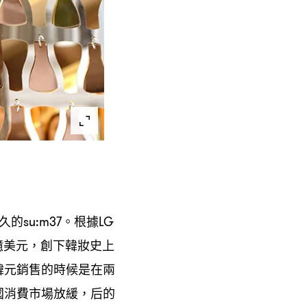
久的
。根據
su:m37
LG
億美元
創下韓妝史上
，
韓元銷售的時候是在兩
國消費市場放緩
后的
，