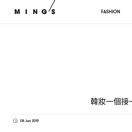
韓妝一個接一個撤出香港
兩個品牌
年的業績卻創出
，
2018
FASHION
韓妝一個接
08 Jan 2019