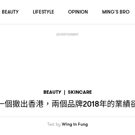
新高
？
BEAUTY
LIFESTYLE
OPINION
MING'S BRO
ADVERTISEMENT
BEAUTY
|
SKINCARE
一個撤出香港
兩個品牌
年的業績
，
2018
Text by
Wing In Fung