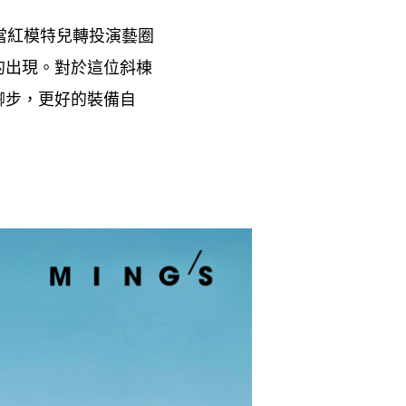
當紅模特兒轉投演藝圈
的出現。對於這位斜棟
腳步
更好的裝備自
，