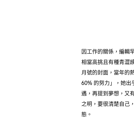
因工作的關係
編輯
，
相當高挑且有種青澀
月號的封面
當年的
，
的努力」
她出
60%
，
遇
再提到夢想
又
，
，
之明
要很清楚自己
，
態。