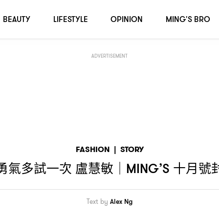
BEAUTY
LIFESTYLE
OPINION
MING'S BRO
ADVERTISEMENT
FASHION
|
STORY
勇氣多試一次
盧慧敏
十月號
｜MING’S
Text by
Alex Ng