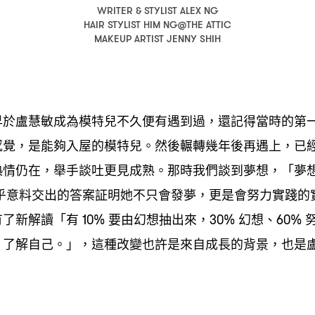
WRITER & STYLIST ALEX NG
HAIR STYLIST HIM NG@THE ATTIC
MAKEUP ARTIST JENNY SHIH
早於盧慧敏成為模特兒不久便有遇到過
還記得當時的第
，
感覺
是能夠入屋的模特兒。然後輾轉幾年後再遇上
已
，
，
熱情仍在
舉手談吐更見成熟。那時我們談到夢想
「夢
，
，
乎意料交出的答案証明她不只會發夢
更是會努力實踐的
，
有了新解讀「有
要由幻想抽出來
幻想、
10%
，30%
60%
了解自己。」
這種改變也許是來自成長的背景
也是
，
，
，