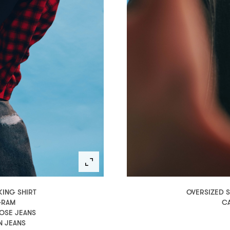
KING SHIRT
OVERSIZED 
GRAM
CA
OOSE JEANS
N JEANS