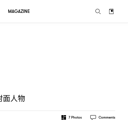
MAGAZINE
封面人物
7
Photos
Comments