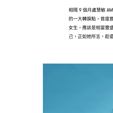
相隔
個月盧慧敏
9
AM
的一大轉捩點
首度
，
女生
應該是相當豐
，
己
正如她所言
趁
，
，