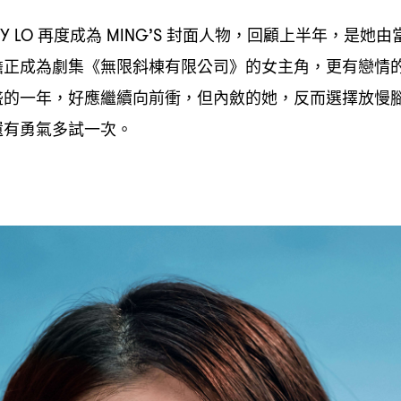
再度成為
封面人物
回顧上半年
是她由
Y LO
MING’S
，
，
擔正成為劇集《無限斜棟有限公司》的女主角
更有戀情
，
盛的一年
好應繼續向前衝
但內斂的她
反而選擇放慢
，
，
，
還有勇氣多試一次。