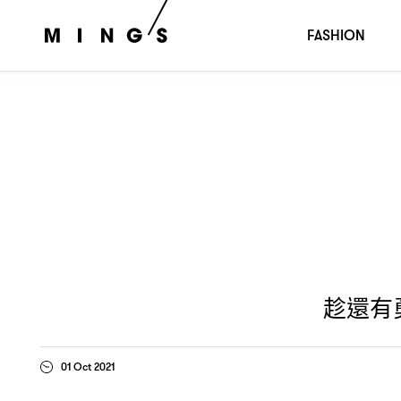
趁還有勇氣多試一次
盧慧敏
十月號封面人物
｜MING’S
FASHION
趁還有
01 Oct 2021