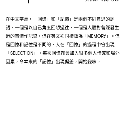
在中文字裏
「回憶」和「記憶」是兩個不同意思的詞
，
語
一個是以自己角度回想過往
一個是人體對曾經發生
，
，
過的事情作記錄
但在英文卻同樣譯為「
」。但
，
MEMORY
是回憶和記憶是不同的
人在「回憶」的過程中會出現
，
「
」
每次回憶都會加入很多個人情感和場外
SELECTION
，
因素
令本來的「記憶」出現偏差
開始變味。
，
，