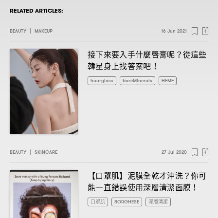
RELATED ARTICLES:
BEAUTY
|
MAKEUP
16 Jun 2021
接下來要入手什麼唇膏呢
從這些
？
韓星身上找答案吧
！
hourglass
bareMinerals
HEME
BEAUTY
|
SKINCARE
27 Jul 2020
【口罩肌】泥膜全乾才沖洗
你可
？
能一直錯誤使用深層清潔面膜
！
口罩肌
BORGHESE
深層清潔