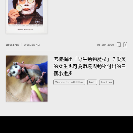
LIFESTYLE
|
WELL-BEING
06 Jan 2020
怎樣捐出「野生動物魔杖」
愛美
？
的女生也可為環境與動物付出的三
個小撇步
Wands for wild lifes
Lush
Fur Free