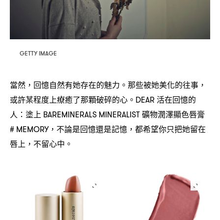
GETTY IMAGE
當然
回憶自然有她存在的魅力。那些被她美化的往事
，
，
或許某程度上療癒了那顆破碎的心。
活在回憶的
DEAR
人
塗上
礦物潤澤顯色唇膏
：
BAREMINERALS MINERALIST
不論是回憶還是記憶
都希望你只把她留在
# MEMORY，
，
唇上
不留心中。
，