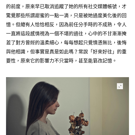
的前度
原來早已取消追蹤了她的所有社交媒體帳號
才
，
，
驚覺那些所謂甜蜜的一點一滴
只是被她過度美化後的回
，
憶。但總有人恰恰相反
因為前任分手時的不成熟
令人
，
，
一直將這段感情視為一個不堪的過往
心中的不甘漸漸掩
，
蓋了對方曾經的溫柔細心
每每想起只覺憤懣無比
後悔
，
，
與他相識
但事實是真是如此嗎
常說「好來好往」的重
，
？
要性
原來它的影響力不只當時
甚至能篡改記憶。
，
，