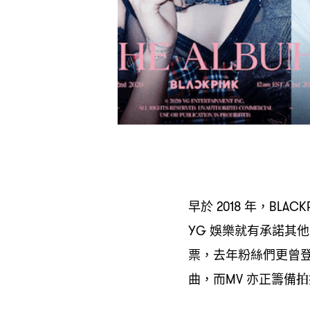
早於
年
2018
，BLACK
娛樂就有承諾其他
YG
票
去年粉絲們更曾
，
曲
而
亦正籌備拍
，
MV