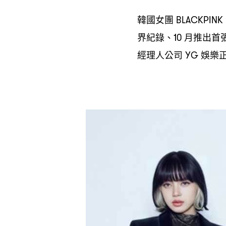
韓國女團
BLACKPINK
界紀錄、
月推出首
10
經理人公司
娛樂
YG