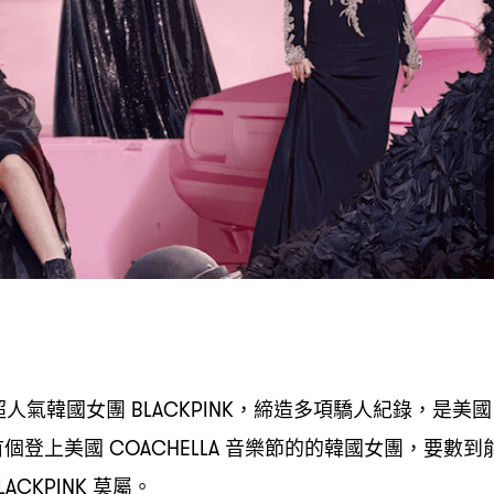
超人氣韓國女團
締造多項驕人紀錄
是美國
BLACKPINK，
，
首個登上美國
音樂節的的韓國女團
要數到
COACHELLA
，
莫屬。
LACKPINK