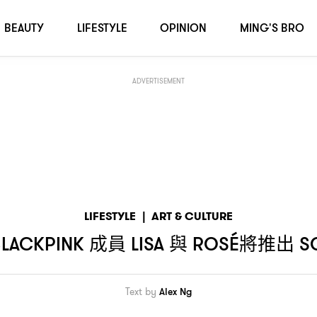
出
單曲
正籌備中
SOLO
MV
BEAUTY
LIFESTYLE
OPINION
MING'S BRO
ADVERTISEMENT
LIFESTYLE
|
ART & CULTURE
成員
與
將推出
LACKPINK
LISA
ROSÉ
S
Text by
Alex Ng