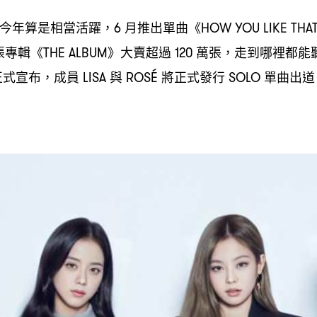
今年算是相當活躍
月推出單曲《
，6
HOW YOU LIKE THA
張專輯《
》大賣超過
萬張
走到哪裡都能
THE ALBUM
120
，
正式宣布
成員
與
將正式發行
單曲出道
，
LISA
ROSÉ
SOLO