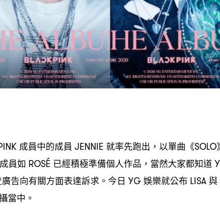
成員中的成員
就率先跑出
以單曲《
PINK
JENNIE
，
SOLO
成員如
已經積極準備個人作品
當然大家都知道
ROSÉ
，
登廣告向有關方面表達訴求。今日
娛樂就公布
與
YG
LISA
攝當中。