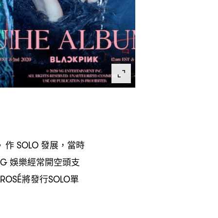
》作
發展
當時
SOLO
，
娛樂經常開空頭支
YG
將發行
單
ROSÉ
SOLO