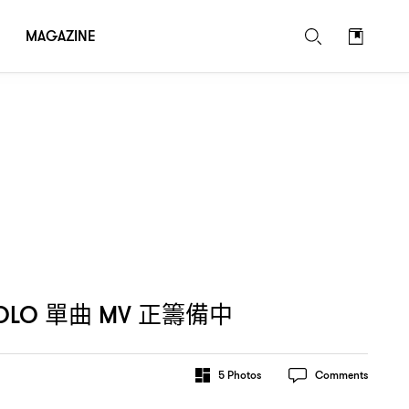
MAGAZINE
單曲
正籌備中
OLO
MV
5
Photos
Comments