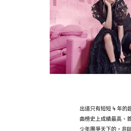
出道只有短短
年的
4
曲榜史上成績最高、
少年團爭天下的
非
，
B