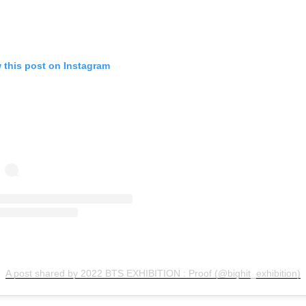
 this post on Instagram
A post shared by 2022 BTS EXHIBITION : Proof (@bighit_exhibition)