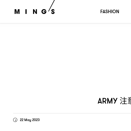
注意
《
》
月登陸香港
ARMY
！
BTS EXHIBITION : PROOF
6
FASHION
注
ARMY
22 May 2023