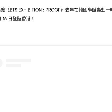
展覽《
》去年在韓國舉辦轟動一
BTS EXHIBITION : PROOF
月
日登陸香港
16
！