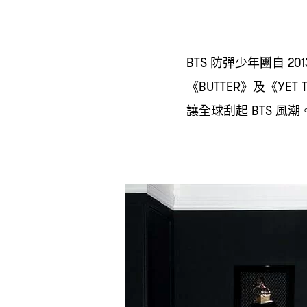
防彈少年團自
BTS
20
《
》及《
BUTTER
YET 
讓全球刮起
風潮
BTS