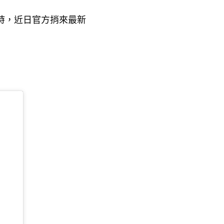
時
近日官方捎來最新
，