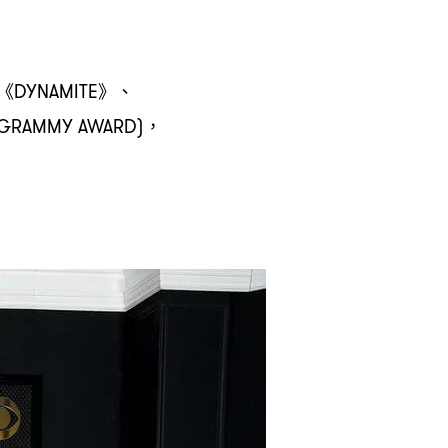
《
》、
DYNAMITE
GRAMMY AWARD)，