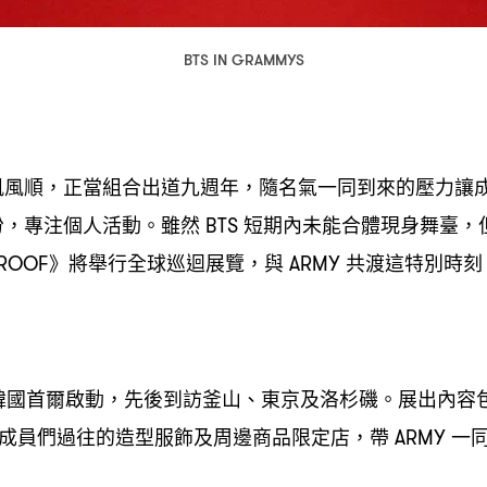
BTS IN GRAMMYS
帆風順
正當組合出道九週年
隨名氣一同到來的壓力讓
，
，
份
專注個人活動。雖然
短期內未能合體現身舞臺
，
BTS
，
》將舉行全球巡迴展覽
與
共渡這特別時刻
PROOF
，
ARMY
韓國首爾啟動
先後到訪釜山、東京及洛杉磯。展出內容
，
成員們過往的造型服飾及周邊商品限定店
帶
一
，
ARMY