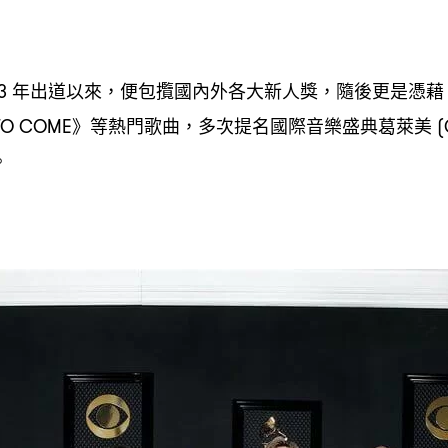
年出道以來
便包攬國內外各大新人獎
隨後更是憑藉
13
，
，
》等熱門歌曲
多次提名國際音樂盛典葛萊美
TO COME
，
(
。