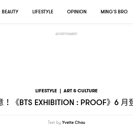
！
BEAUTY
LIFESTYLE
OPINION
MING'S BRO
ADVERTISEMENT
LIFESTYLE
|
ART & CULTURE
意
《
》
月
！
BTS EXHIBITION : PROOF
6
Text by
Yvette Chau