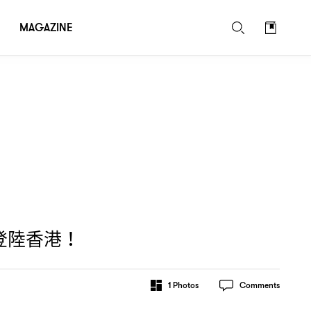
MAGAZINE
登陸香港
！
1
Photos
Comments