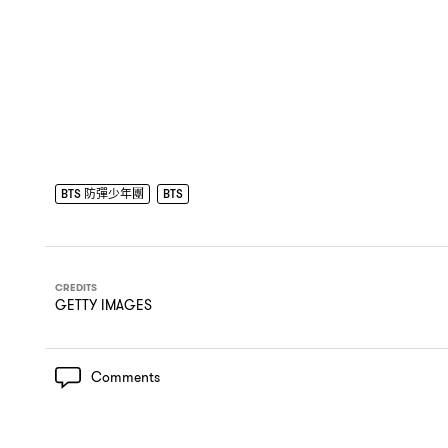
BTS 防彈少年團
BTS
CREDITS
GETTY IMAGES
Comments