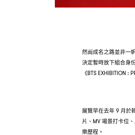
然而成名之路並非一
決定暫時放下組合身
《
BTS EXHIBITION : 
展覽早在去年
月於
9
片、
場景打卡位、
MV
樂歷程。