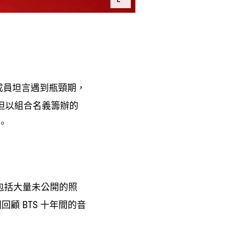
成員坦言遇到瓶頸期
，
但以組合名義籌辦的
。
包括大量未公開的照
同回顧
十年間的音
BTS