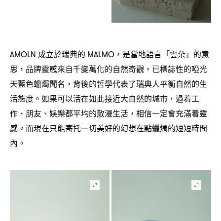
成立於瑞典的
是當地語言「雲朵」的意
AMOLN
MALMO，
思
品牌靈感來自千變萬化的自然奇觀
已標誌性的啞光
，
，
天藍色蠟燭聞名
背後的哲學代表了瑞典人平衡自然的生
，
活態度。如果可以活在如此接近大自然的城市
過着工
，
作、朋友、娛樂都平均的散漫生活
相信一定會充滿着靈
，
感。而現在只能寄托一切美好的幻想在點蠟燭的短短時間
內。