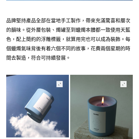
品牌堅持產品全部在當地手工製作
帶來充滿驚喜和層次
，
的韻味。從外層包裝、燭罐至到蠟燭本體都一致使用天藍
色
配上簡約的浮雕標籤
就算用完也可以成為裝飾。每
，
，
個蠟燭氣味背後有着六個不同的故事
花費兩個星期的時
，
間去製造
符合可持續發展。
，