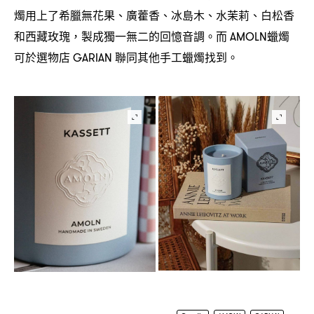
燭用上了希臘無花果、廣藿香、冰島木、水茉莉、白松香
和西藏玫瑰
製成獨一無二的回憶音調。而
蠟燭
，
AMOLN
可於選物店
聯同其他手工蠟燭找到。
GARIAN