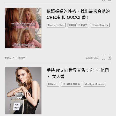
依照媽媽的性格
找出最適合她的
，
和
香
CHLOÉ
GUCCI
！
Mother's Day
CHLOÉ BEAUTY
Gucci Beauty
BEAUTY
|
BODY
22 Apr 2021
手持
向世界宣告
它
・
他們
N°5
：
・
女人香
CHANEL
CHANEL NO. 5
Marilyn Monroe