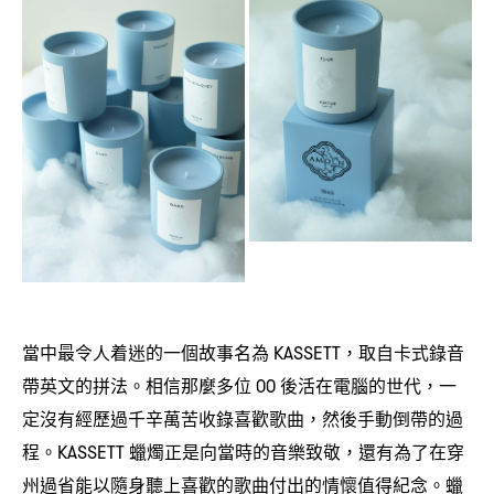
當中最令人着迷的一個故事名為
取自卡式錄音
KASSETT，
帶英文的拼法。相信那麼多位
後活在電腦的世代
一
00
，
定沒有經歷過千辛萬苦收錄喜歡歌曲
然後手動倒帶的過
，
程。
蠟燭正是向當時的音樂致敬
還有為了在穿
KASSETT
，
州過省能以隨身聽上喜歡的歌曲付出的情懷值得紀念。蠟