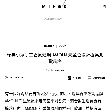
瑞典小眾手工香氛蠟燭
天藍色設計極具北歐風格
AMOLN
ADVERTISEMENT
BEAUTY
|
BODY
瑞典小眾手工香氛蠟燭
天藍色設計極具北
AMOLN
歐風格
Text by
Sing Lei
23 Jun 2022
7
Photos
Comments
有一個好消息要告訴大家
氣息的息
瑞典香薰蠟燭品牌
，
，
千里迢迢乘着天空來到香港
適合對生活質素有
AMOLN
，
追求的你。
的香氣原料同樣來自歐洲
並擁有單
AMOLN
，