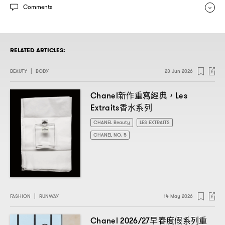
Comments
RELATED ARTICLES:
BEAUTY
|
BODY
23 Jun 2026
新作重寫經典
Chanel
，Les
香水系列
Extraits
CHANEL Beauty
LES EXTRAITS
CHANEL NO. 5
FASHION
|
RUNWAY
14 May 2026
早春度假系列重
Chanel 2026/27