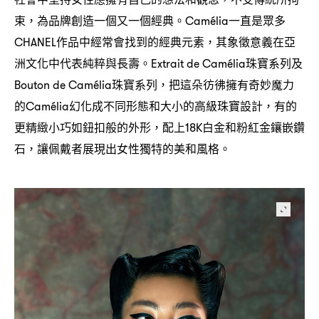
束
為品牌創造一個又一個經典。
一直是眾多
，
Camélia
作品中經常會找到的經典元素
其象徵意義在亞
CHANEL
，
洲文化中代表純粹與長壽。
珠寶系列及
Extrait de Camélia
珠寶系列
把這朵彷彿擁有奇妙魔力
Bouton de Camélia
，
的
幻化成不同形態和大小的高級珠寶設計
有的
Camélia
，
更精緻小巧如鈕扣般的外形
配上
白金和粉紅金鑲嵌鑽
，
18K
石
讓佩戴者展現出女性獨特的美和風格。
，