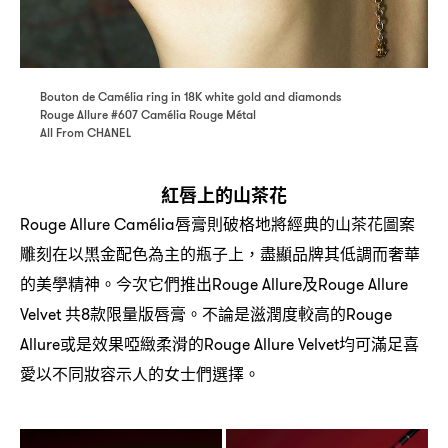
Bouton de Camélia ring in 18K white gold and diamonds
Rouge Allure #607 Camélia Rouge Métal
All From CHANEL
紅唇上的山茶花
唇膏則破格地將經典的山茶花圖案
Rouge Allure Camélia
雕刻在以黑金配色為主的瓶子上
盡顯品牌其低調而奢華
，
的美學精神。今次它們推出
及
Rouge Allure
Rouge Allure
共
款限量版唇膏。不論是滋潤度較高的
Velvet
8
Rouge
或是效果啞緻柔滑的
均可滿足喜
Allure
Rouge Allure Velvet
愛以不同妝容示人的女士們選擇。