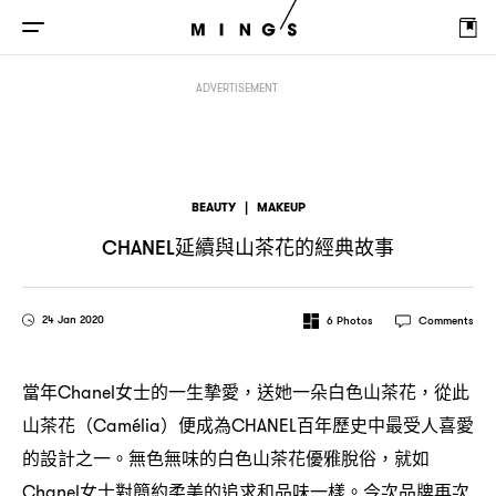
延續與山茶花的經典故事
CHANEL
ADVERTISEMENT
BEAUTY
|
MAKEUP
延續與山茶花的經典故事
CHANEL
24 Jan 2020
6
Photos
Comments
當年
女士的一生摯愛
送她一朵白色山茶花
從此
Chanel
，
，
山茶花
便成為
百年歷史中最受人喜愛
（Camélia）
CHANEL
的設計之一。無色無味的白色山茶花優雅脫俗
就如
，
女士對簡約柔美的追求和品味一樣。今次品牌再次
Chanel