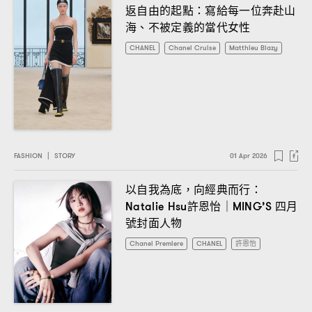
返自由的起點
寫給每一位奔赴山
：
海、不被定義的當代女性
CHANEL
Chanel Cruise
Matthieu Blazy
FASHION
|
STORY
01 Apr 2026
以自我為底
向經典而行
，
：
許恩怡
四月
Natalie Hsu
｜MING’S
號封面人物
Chanel Premiere
CHANEL
許恩怡