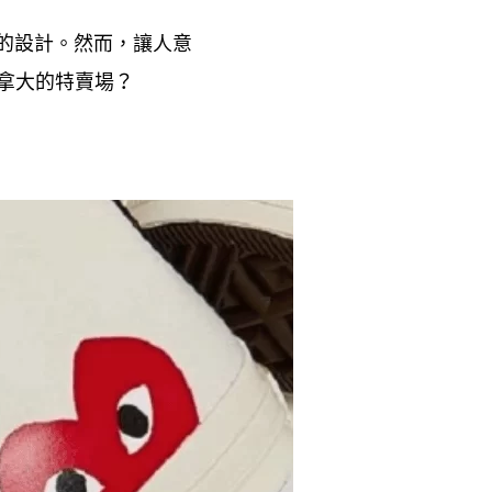
的設計。然而
讓人意
，
拿大的特賣場
？