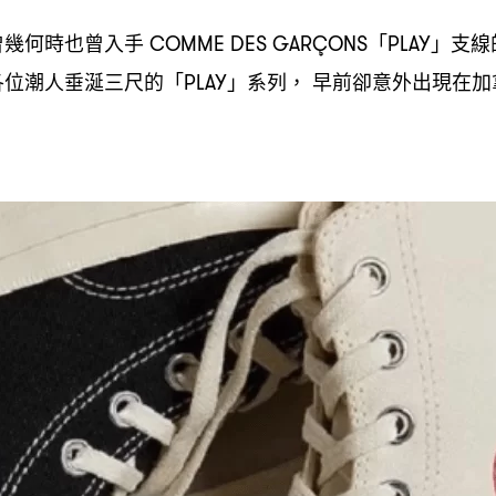
曾幾何時也曾入手
「
」支線
COMME DES GARÇONS
PLAY
各位潮人垂涎三尺的「
」系列
早前卻意外出現在加
PLAY
，