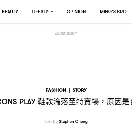
是自己人打自己人
！？
BEAUTY
LIFESTYLE
OPINION
MING'S BRO
ADVERTISEMENT
FASHION
|
STORY
鞋款淪落至特賣場
原因是
ONS PLAY
，
Text by
Stephen Cheng