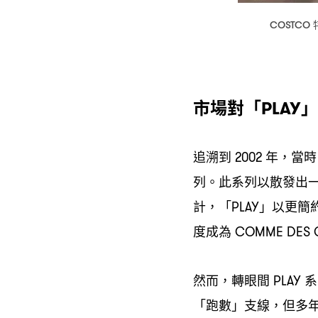
COSTCO
市場對「
」
PLAY
追溯到
年
當時
2002
，
列。此系列以散發出
計
「
」以更簡
，
PLAY
度成為
COMME DES 
然而
轉眼間
系
，
PLAY
「跑數」支線
但多
，