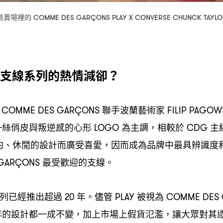
特賣場裡的
COMME DES GARÇONS PLAY X CONVERSE CHUNCK TAYL
支線系列的熱情減卻
？
聯手波蘭藝術家
COMME DES GARÇONS
FILIP PAGOW
一絲俏皮與叛逆感的心形
為主調
相較於
主
LOGO
，
CDG
約、休閒的設計而廣受喜愛
因而成為品牌中最具辨識度
，
最受歡迎的支線。
GARÇONS
列已經推出超過
年。儘管
被視為
20
PLAY
COMME DES
年的設計都一成不變
加上市場上假貨氾濫
讓大眾對其
，
，