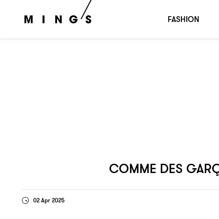
鞋款淪落至特賣場
原因
COMME DES GARÇONS PLAY
，
FASHION
COMME DES GARÇ
02 Apr 2025