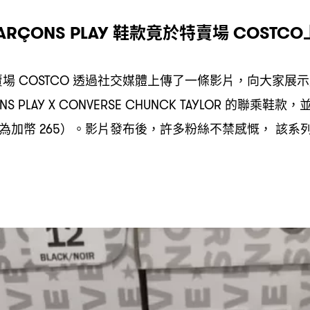
鞋款竟於特賣場
ARÇONS PLAY
COSTCO
賣場
透過社交媒體上傳了一條影片
向大家展示
COSTCO
，
的聯乘鞋款
S PLAY X CONVERSE CHUNCK TAYLOR
，
為加幣
。影片發布後
許多粉絲不禁感慨
該系
265）
，
，