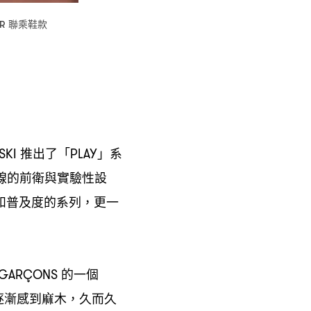
聯乘鞋款
OR
推出了「
」系
SKI
PLAY
線的前衛與實驗性設
和普及度的系列
更一
，
的一個
 GARÇONS
逐漸感到麻木
久而久
，