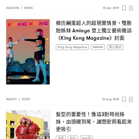
FASHION
|
NEWS
15 Apr 2019
模仿鹹蛋超人的超現實情景
雙胞
，
胎姊妹
登上獨立藝術雜誌
Amiaya
《
》封面
King Kong Magazine
King Kong Magazine
AMIAYA
獨立雜誌
BEAUTY
|
BODY
22 Aug 2018
髮型的重要性
像這
對時尚姊
！
3
妹
由頭襯到尾
讓閨密照看起來
，
，
更吸引
穿搭
髮色
Bob頭