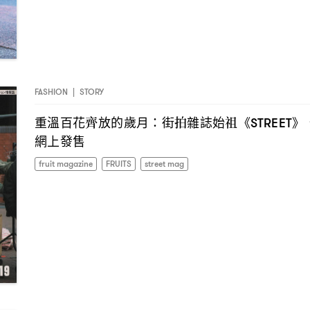
FASHION
|
STORY
重溫百花齊放的歲月
街拍雜誌始祖《
》
：
STREET
網上發售
fruit magazine
FRUITS
street mag