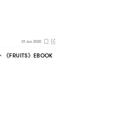
01 Jun 2020
、《
》
FRUITS
EBOOK