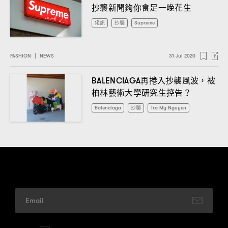
抄襲新聞夠你食足一晚花生
佬訊
抄襲
Supreme
FASHION
|
NEWS
31 Jul 2020
再捲入抄襲風波
被
BALENCIAGA
，
柏林藝術大學研究生控告
？
Balenciaga
抄襲
Tra My Nguyen