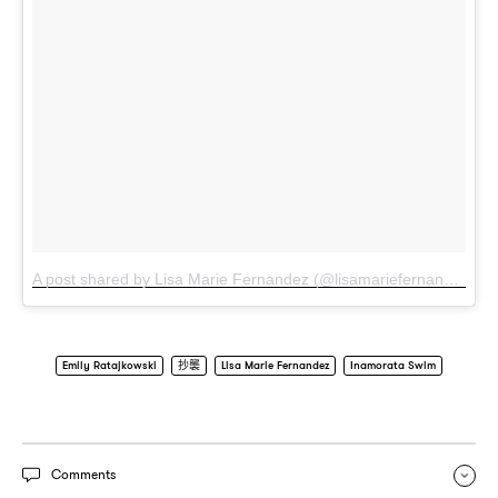
A post shared by Lisa Marie Fernandez (@lisamariefernandez)
o
Emily Ratajkowski
抄襲
Lisa Marie Fernandez
Inamorata Swim
Comments