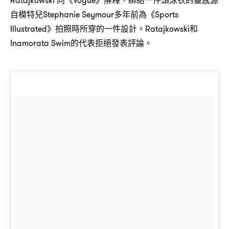
Ratajkowski 向《Vogue》解釋，綁結一件頭泳衣的靈感源
自模特兒Stephanie Seymour多年前為《Sports
Illustrated》拍照時所穿的一件設計。Ratajkowski和
Inamorata Swim的代表拒絕發表評論。