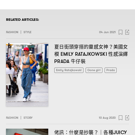
RELATED ARTICLES:
FASHION
|
STYLE
04 Jun 2021
夏日街頭穿搭的靈感女神
美國女
？
模
性感演繹
EMILY RATAJKOWSKI
牛仔裝
PRADA
Emily Ratajkowski
Gone girl
Prada
FASHION
|
STORY
10 Aug 2020
佬訊
什麼是抄襲
各種
：
？｜
JUICY