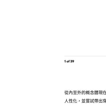
1
of 39
從內至外的概念體現
人性化
並嘗試帶出
，