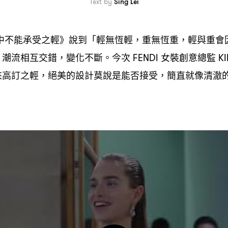
Text by
Sing Lei
中不能承受之輕》說到「輕無恆輕
重無恆重
輕與重會
，
，
潮流相互交錯
變化不斷。今次
女裝創意總監
，
，
FENDI
KI
來高訂之輕
絕美的設計莫說是能否接受
簡直就像清澈
，
，