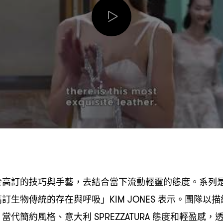
於高訂的技巧與手藝
去結合當下流動輕靈的態度。系列
，
高訂生物傳統的存在與呼吸」
表示。團隊以描
KIM JONES
、當代簡約風格、意大利
態度和輕盈感
SPREZZATURA
，