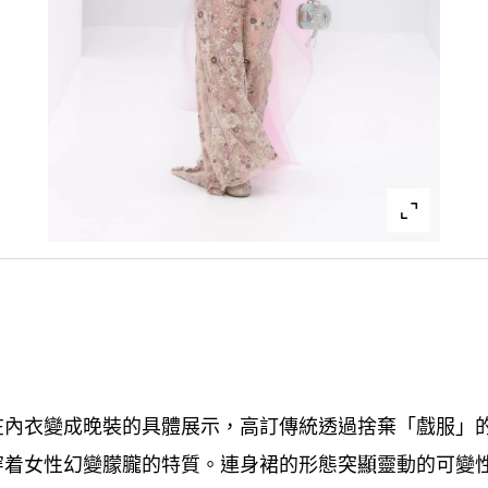
在內衣變成晚裝的具體展示
高訂傳統透過捨棄「戲服」
，
穿着女性幻變朦朧的特質。連身裙的形態突顯靈動的可變