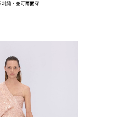
彩刺繡
並可兩面穿
，