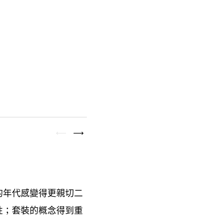
的年代感變得更親切二
性
套裝的概念得到重
；