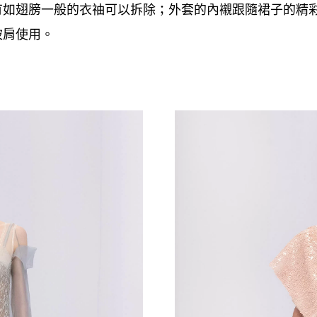
有如翅膀一般的衣䄂可以拆除
外套的內襯跟隨裙子的精
；
披肩使用。