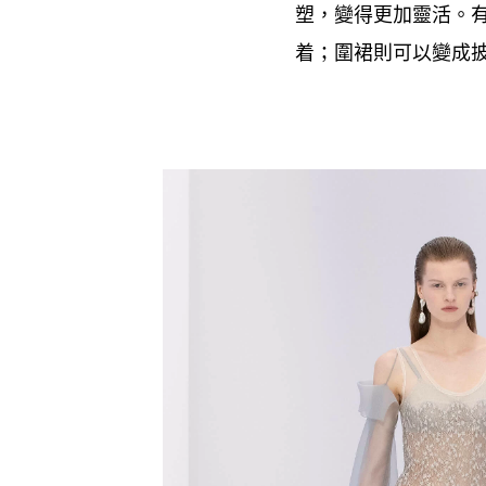
塑
變得更加靈活。
，
着
圍裙則可以變成
；