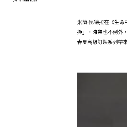
31 Jan 2023
米蘭
昆德拉在《生命
·
換」
時裝也不例外
，
春夏高級訂製系列帶