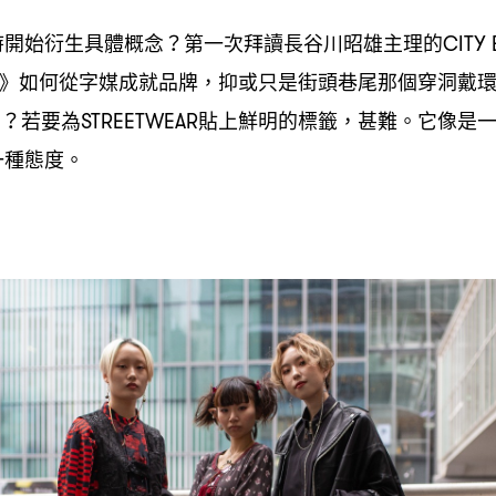
時開始衍生具體概念
第一次拜讀長谷川昭雄主理的
？
CITY
》如何從字媒成就品牌
抑或只是街頭巷尾那個穿洞戴
，
巾
若要為
貼上鮮明的標籤
甚難。它像是
？
STREETWEAR
，
一種態度。