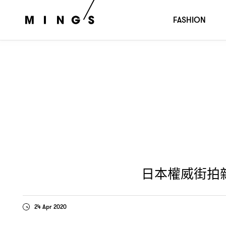
日本權威街拍雜誌《
》回歸
街頭文化將再次主導
FRUITS
，
FASHION
日本權威街拍
24 Apr 2020