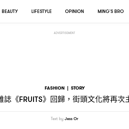
時裝產業
？
BEAUTY
LIFESTYLE
OPINION
MING'S BRO
ADVERTISEMENT
FASHION
|
STORY
雜誌《
》回歸
街頭文化將再次
FRUITS
，
Text by
Jess Or