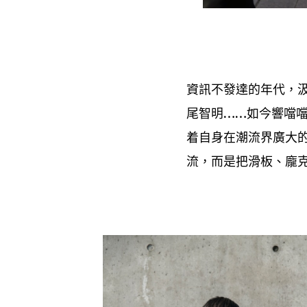
資訊不發達的年代
，
尾智明
如今響噹
……
着自身在潮流界廣大
流
而是把滑板、龐
，