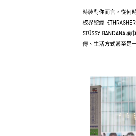
時裝對你而言
從何
，
板界聖經《
THRASHER
頭
STÜSSY BANDANA
傳、生活方式甚至是