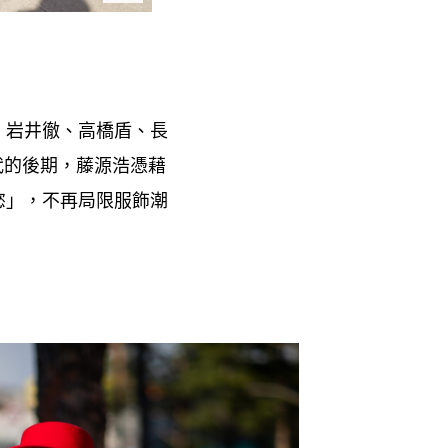
、岩井徹、高橋盾、長
代的後期
藤源浩憑藉
，
慾」
不再局限服飾潮
，