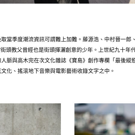
汲取當季度潮流資訊可謂難上加難。藤源浩、中村晉一郎
噹街頭教父曾經也是街頭揮灑創意的少年。上世紀九十年
的人脈與高木完在次文化雜誌《寶島》創作專欄「最後縱
克文化、搖滾地下音樂與電影藝術收錄文字之中。