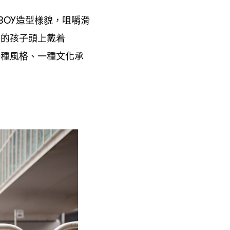
造型樣貌
咀嚼滑
 BOY
，
環的孩子頭上戴着
一種風格、一種文化承