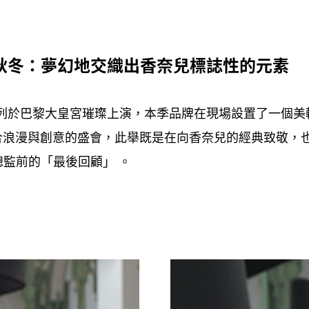
秋冬
夢幻地交織出香奈兒標誌性的元素
：
列於巴黎大皇宮璀璨上演
本季品牌在現場設置了一個美
，
合浪漫與創意的盛會
此舉既是在向香奈兒的經典致敬
，
，
總監前的「最後回顧」
。