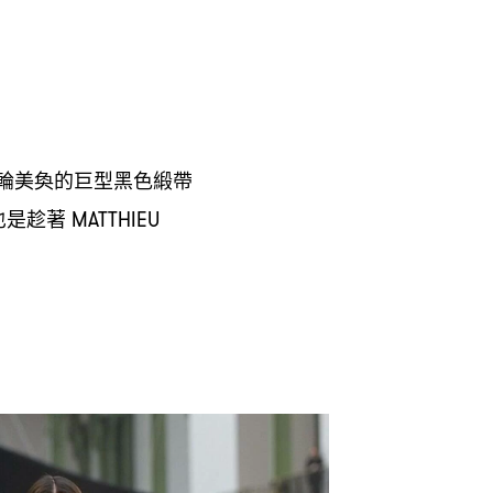
輪美奐的巨型黑色緞帶
也是趁著
MATTHIEU