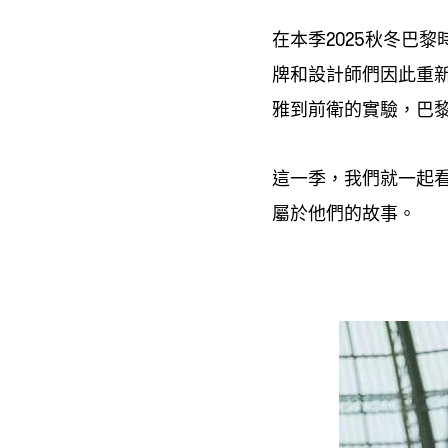
在本季
秋冬巴黎
2025
牌和設計師們因此重
雅到前衛的實驗
巴
，
這一季
我們就一起
，
屬於他們的故事。