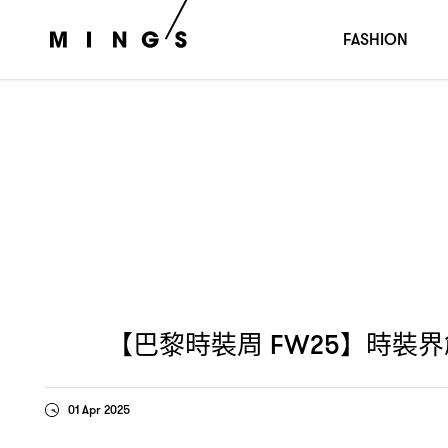
【巴黎時裝周
】時裝界創意總監「大風吹」
對
FW25
，
20
FASHION
【巴黎時裝周
】時裝界
FW25
01 Apr 2025