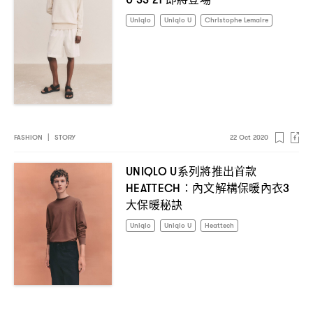
Uniqlo
Uniqlo U
Christophe Lemaire
FASHION
|
STORY
22 Oct 2020
系列將推出首款
UNIQLO U
內文解構保暖內衣
HEATTECH：
3
大保暖秘訣
Uniqlo
Uniqlo U
Heattech