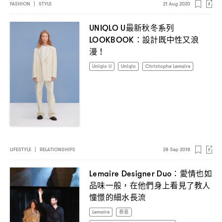
FASHION
|
STYLE
21 Aug 2020
最新秋冬系列
UNIQLO U
設計既中性又浪
LOOKBOOK：
漫
！
Uniqlo U
Uniqlo
Christophe Lemaire
LIFESTYLE
|
RELATIONSHIPS
28 Sep 2018
愛情也如
Lemaire Designer Duo：
品味一般
在他們身上看見了教人
，
憧憬的細水長流
Lemaire
春夏