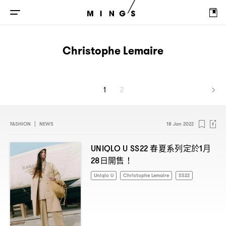
Christophe Lemaire
1
2
FASHION
|
NEWS
18 Jan 2022
春夏系列定於
月
UNIQLO U SS22
1
日開售
28
！
Uniqlo U
Christophe Lemaire
SS22