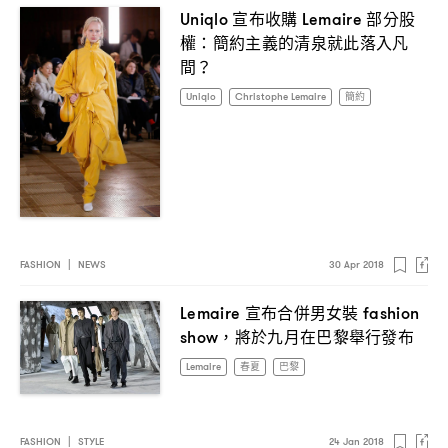
宣布收購
部分股
Uniqlo
Lemaire
權
簡約主義的清泉就此落入凡
：
間
？
Uniqlo
Christophe Lemaire
簡約
FASHION
|
NEWS
30 Apr 2018
宣布合併男女裝
Lemaire
fashion
將於九月在巴黎舉行發布
show，
Lemaire
春夏
巴黎
FASHION
|
STYLE
24 Jan 2018