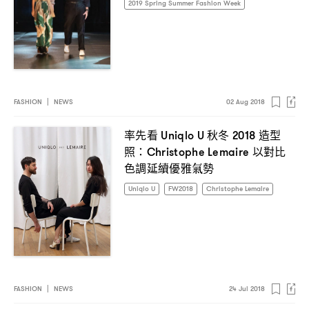
2019 Spring Summer Fashion Week
FASHION
|
NEWS
02 Aug 2018
率先看
秋冬
造型
Uniqlo U
2018
照
以對比
：Christophe Lemaire
色調延續優雅氣勢
Uniqlo U
FW2018
Christophe Lemaire
FASHION
|
NEWS
24 Jul 2018