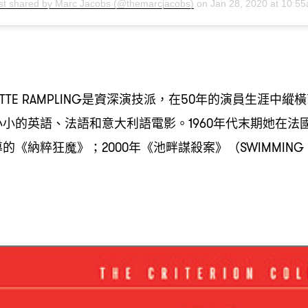
st shared by Marc Jacobs (@themarcjacobs)
on
Jan 28, 2020 at 10:55am PS
是資深演技派
在
年的演員生涯中縱橫
TTE RAMPLING
，
50
小小的英語、法語和意大利語電影。
年代末期她在法
1960
導的《納粹狂魔》
年《池畔謀殺案》
；2000
（SWIMMING 