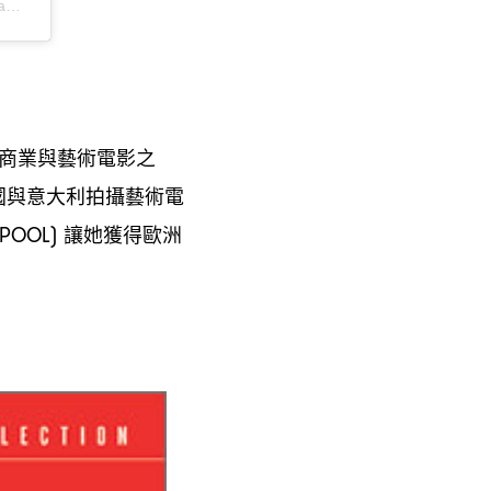
T
商業與藝術電影之
國與意大利拍攝藝術電
讓她獲得歐洲
POOL)