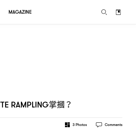
MAGAZINE
掌摑
TE RAMPLING
？
3
Photos
Comments