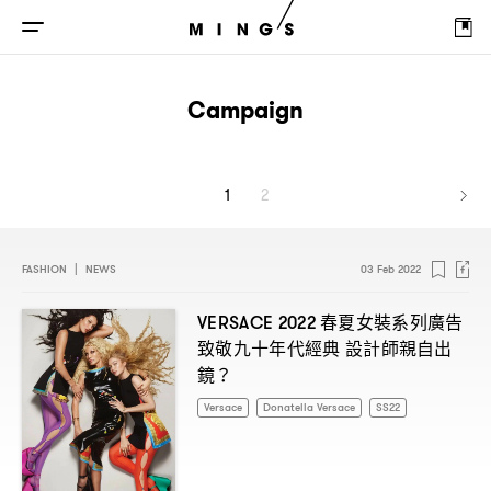
Campaign
1
2
FASHION
|
NEWS
03 Feb 2022
春夏女裝系列廣告
VERSACE 2022
致敬九十年代經典
設計師親自出
鏡
？
Versace
Donatella Versace
SS22