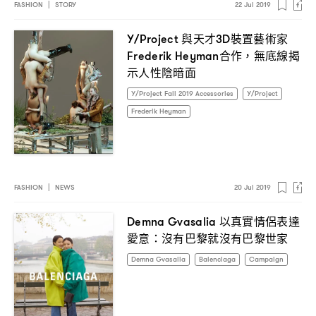
FASHION
|
STORY
22 Jul 2019
與天才
裝置藝術家
Y/Project
3D
合作
無底線揭
Frederik Heyman
，
示人性陰暗面
Y/Project Fall 2019 Accessories
Y/Project
Frederik Heyman
FASHION
|
NEWS
20 Jul 2019
以真實情侶表達
Demna Gvasalia
愛意
沒有巴黎就沒有巴黎世家
：
Demna Gvasalia
Balenciaga
Campaign