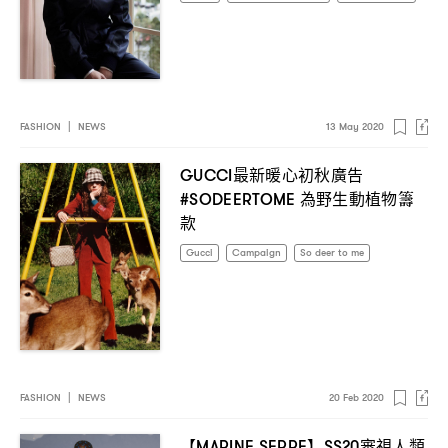
FASHION
|
NEWS
13 May 2020
最新暖心初秋廣告
GUCCI
為野生動植物籌
#SODEERTOME
款
Gucci
Campaign
So deer to me
FASHION
|
NEWS
20 Feb 2020
【
】
審視人類
MARINE SERRE
SS20