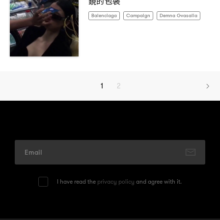
鏡的包裝
Balenciaga
Campaign
Demna Gvasalia
1
2
I have read the
privacy policy
and agree with it.