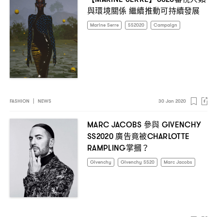
與環境關係
繼續推動可持續發展
Marine Serre
SS2020
Campaign
FASHION
|
NEWS
30 Jan 2020
參與
MARC JACOBS
GIVENCHY
廣告竟被
SS2020
CHARLOTTE
掌摑
RAMPLING
？
Givenchy
Givenchy SS20
Marc Jacobs