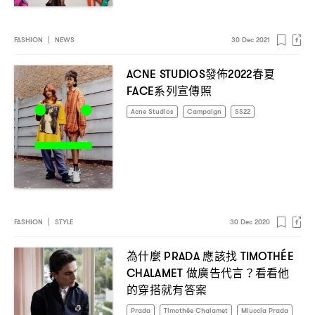
FASHION
|
NEWS
30 Dec 2021
發佈
春夏
ACNE STUDIOS
2022
系列宣傳照
FACE
Acne Studios
Campaign
SS22
FASHION
|
STYLE
30 Dec 2020
為什麼
應該找
PRADA
TIMOTHÉE
做廣告代言
看看他
CHALAMET
？
的穿搭就有答案
Prada
Timothée Chalamet
Miuccia Prada