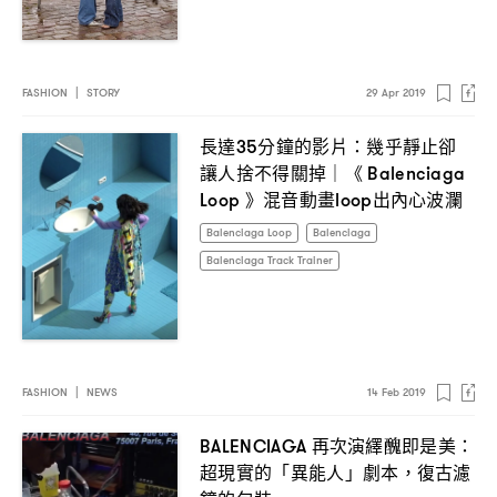
FASHION
|
STORY
29 Apr 2019
長達
分鐘的影片
幾乎靜止卻
35
：
讓人捨不得關掉
《
｜
Balenciaga
》混音動畫
出內心波瀾
Loop
loop
Balenciaga Loop
Balenciaga
Balenciaga Track Trainer
FASHION
|
NEWS
14 Feb 2019
再次演繹醜即是美
BALENCIAGA
：
超現實的「異能人」劇本
復古濾
，