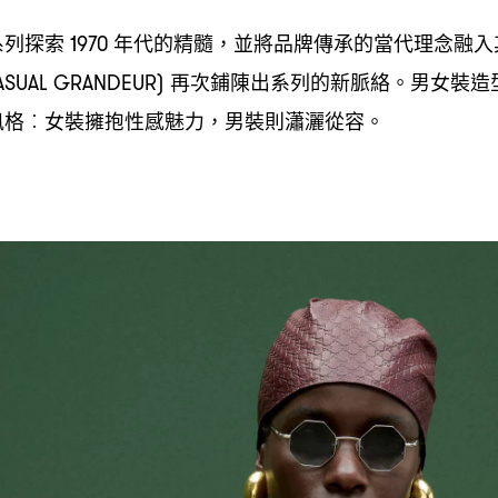
系列探索
年代的精髓
並將品牌傳承的當代理念融入
1970
，
再次鋪陳出系列的新脈絡。男女裝造
ASUAL GRANDEUR)
風格
女裝擁抱性感魅力
男裝則瀟灑從容。
︰
，