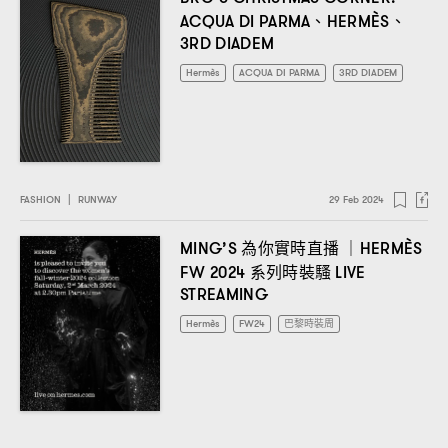
、
、
ACQUA DI PARMA
HERMÈS
3RD DIADEM
Hermès
ACQUA DI PARMA
3RD DIADEM
FASHION
|
RUNWAY
29 Feb 2024
為你實時直播
MING’S
｜HERMÈS
系列時裝騷
FW 2024
LIVE
STREAMING
Hermès
FW24
巴黎時裝周