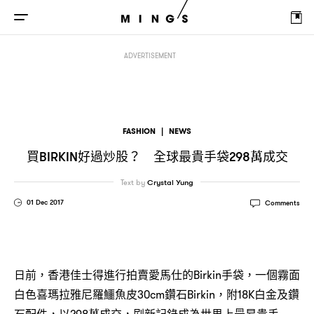
買
好過炒股
全球最貴手袋
萬成交
Birkin
？
298
ADVERTISEMENT
FASHION
|
NEWS
買
好過炒股
全球最貴手袋
萬成交
BIRKIN
？
298
Text by
Crystal Yung
01 Dec 2017
Comments
日前，香港佳士得進行拍賣愛馬仕的Birkin手袋，一個霧面
白色喜瑪拉雅尼羅鱷魚皮30cm鑽石Birkin，附18K白金及鑽