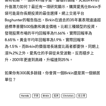
袋和名錶，一個Birkin幾乎是一層樓的價錢，究竟Birkin的
升值潛力如何？最近有一項研究顯示，購買愛馬仕Birkin手
袋可能是你長期投資的最佳選擇。網上交易平台
Baghunter的報告指出，Birkin在過去的35年裏表現遠遠超
過標準普爾500指數和黃金價格。比較三種類型的投資，
發現股票市場的平均回報率為11.66%，實際回報率為
8.65%。黃金平均年回報率為1.9%，實際回報率
為-1.5%，而Birkin的價值增長速度比兩者都要快，同期上
漲14.2%之外，愛馬仕的手袋從未受波動，反而穩步上
升，2001年更達到高峰，升幅達到25%。
如果你有300萬多餘錢，你會買一個Birkin還是買一個蝸居
單位？
Hermès
手袋
Birkin
投資
Christie's
佳士得