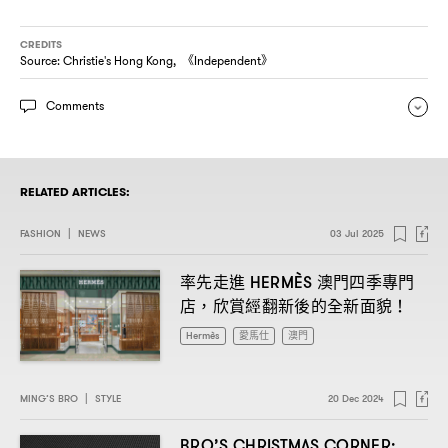
CREDITS
Source: Christie's Hong Kong, 《Independent》
Comments
RELATED ARTICLES:
FASHION
|
NEWS
03 Jul 2025
率先走進
澳門四季專門
HERMÈS
店
欣賞經翻新後的全新面貌
，
！
Hermès
愛馬仕
澳門
MING’S BRO
|
STYLE
20 Dec 2024
BRO’S CHRISTMAS CORNER: