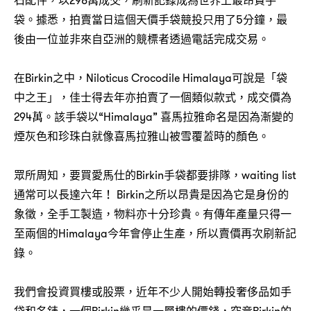
石配件，以298萬成交，刷新記錄成為世界上最昂貴手
袋。據悉，拍賣當日這個天價手袋競投只用了5分鐘，最
後由一位並非來自亞洲的競標者透過電話完成交易。
在Birkin之中，Niloticus Crocodile Himalaya可說是「袋
中之王」，佳士得去年亦拍賣了一個類似款式，成交價為
294萬。該手袋以“Himalaya” 喜馬拉雅命名是因為漸變的
煙灰色和珍珠白就像喜馬拉雅山被雪覆蓋時的顏色。
眾所周知，要買愛馬仕的Birkin手袋都要排隊，waiting list
通常可以長達六年！ Birkin之所以昂貴是因為它是身份的
象徵，全手工製造，物料亦十分珍貴。有傳年產量只得一
至兩個的Himalaya今年會停止生產，所以賣價再次刷新記
錄。
我們會投資買樓或股票，近年不少人開始轉投奢侈品如手