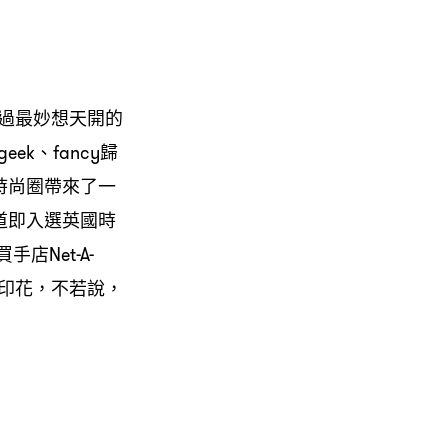
過最妙想天開的
ek、fancy歸
的時尚圈帶來了一
出道即入選英國時
手店Net-A-
於出色印花，不若說，