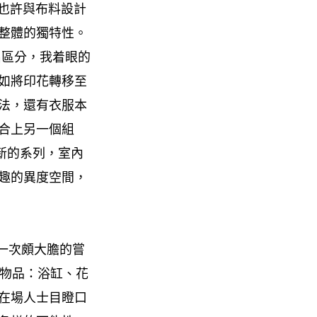
。「也許與布料設計
整體的獨特性。
作出區分，我着眼的
如將印花轉移至
法，還有衣服本
合上另一個組
新的系列，室內
趣的異度空間，
了一次頗大膽的嘗
常物品：浴缸、花
在場人士目瞪口