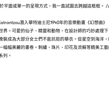
限於平面或單一的呈現方式，我一直試圖去跨越這框框。 /
Katrantzou潛入華特迪士尼1940年的音樂動畫《幻想
世界。可愛的仙子、精靈和動物，在設計師的巧妙處理下
裝成為大部分女士們不能抗拒的華衣。從星空到海洋，Katr
一幅幅美麗的畫卷。刺繡、珠片、印花及流蘇等精美工藝
系列。