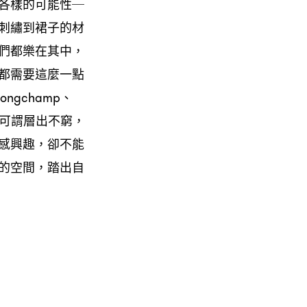
各樣的可能性─
刺繡到裙子的材
們都樂在其中，
都需要這麼一點
gchamp、
創作範圍可謂層出不窮，
感興趣，卻不能
的空間，踏出自