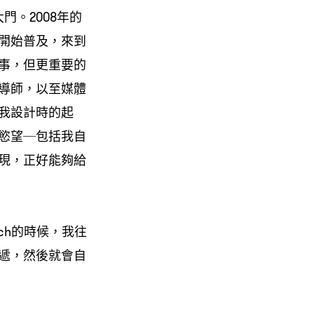
大門。2008年的
開始普及，來到
事，但更重要的
導師，以至媒體
我設計時的起
慾望─包括我自
現，正好能夠給
ch的時候，我往
遞，然後就會自