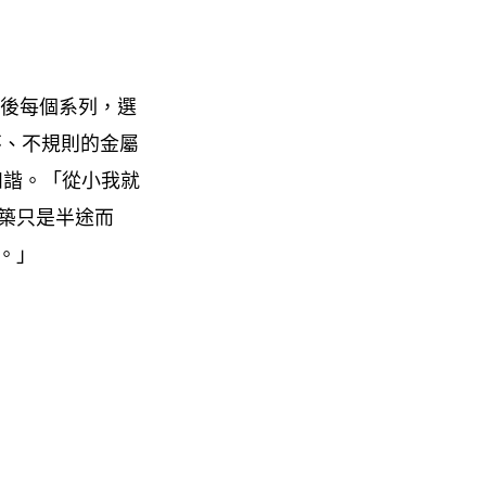
隨後每個系列，選
杯、不規則的金屬
的和諧。「從小我就
築只是半途而
。」