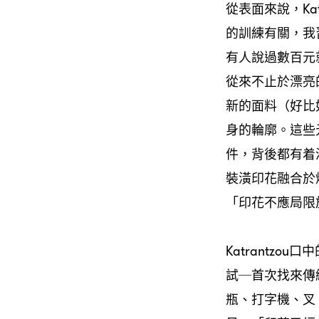
從表面來說，Ka
的訓練有關，我
有人說過數百元就
從來不止於漂亮
新的面料（好比
身的輪廓。這些
件，背後都有着
裝潢印花融合於
「印花不應局限
Katrantz
試─首次找來傳
瓶、打字機、叉