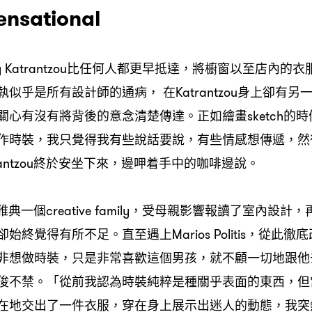
Sensational
y Katrantzou比任何人都更早抵達，將櫥窗以至店內的
似乎是所有設計師的通病， 在Katrantzou身上卻有
關心有沒有將背後的意念清楚傳達。正如繪畫sketch的
作時裝，我只覺得我有些說話要說，有些情感想傳遞，然
rantzou終於安坐下來，邊呷着手中的咖啡邊說。
u生於雅典一個creative family，受母親影響報讀了室內設
始終覺得有所不足。直至遇上Marios Politis，從此徹
非想做時裝，只是非常喜歡這個男孩，就不顧一切地跟他
俊不禁。「從前我認為時裝純粹是種關乎表面的東西，但
在地交出了一件衣服，穿在身上展示出迷人的動態，我突