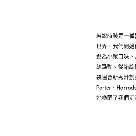
若說時裝是一種
世界，我們開始信奉
邊為小眾口味。八
絲躁動。從錯綜複
裝協會新秀計劃並奪得
Porter、Ha
她喚醒了我們沉