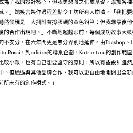
成為了我的設計核心，但我更想將之化成基礎，添加各種
感。」她笑言製作過程差點令工坊所有人崩潰，「我把要
赫然發現是一大捆附有擦膠頭的黃色鉛筆；但我想最後他
後的合作出現吧。」不斷地超越眼前，每個成功故事大概
不安分，在六年間更是無分界別地延伸。由Topshop、Lon
anvito Rossi，到adidas的聯乘企劃，Katrantzou的
比較小眾，也有自己想要堅守的原則，所以有些設計雖然
中。但通過與其他品牌合作，我可以更自由地開闢出全新
前所未有的創作模式。」