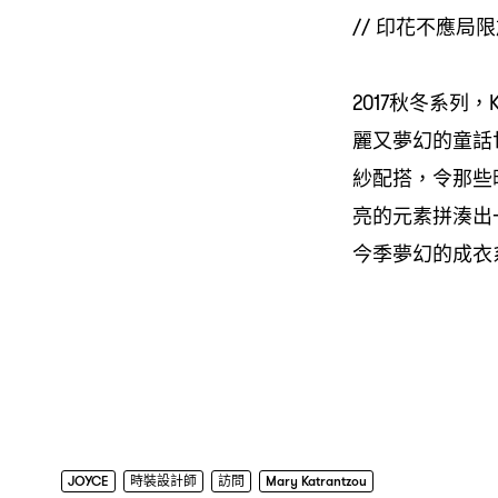
// 印花不應局
2017秋冬系列，
麗又夢幻的童話
紗配搭，令那些晚
亮的元素拼湊出
今季夢幻的成衣
JOYCE
時裝設計師
訪問
Mary Katrantzou