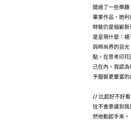
錯過了一些樂趣。」
畢業作品，她利
時裝仍是個嶄新
是呈現什麼：裙
與時尚界的目光
點。在思考印花
己在內。我認為
予服裝更豐富的
// 比起好不好
往不會意識到我
然地動起手來。 