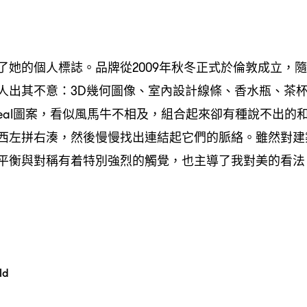
了她的個人標誌。品牌從2009年秋冬正式於倫敦成立，
人出其不意：3D幾何圖像、室內設計線條、香水瓶、茶
rreal圖案，看似風馬牛不相及，組合起來卻有種說不出
西左拼右湊，然後慢慢找出連結起它們的脈絡。雖然對建
平衡與對稱有着特別強烈的觸覺，也主導了我對美的看法
ld