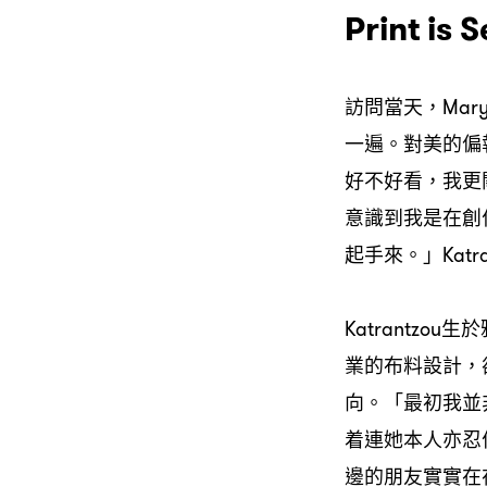
Print is 
訪問當天，Mar
一遍。對美的偏執
好不好看，我更
意識到我是在創
起手來。」Kat
Katrantzo
業的布料設計，卻
向。「最初我並
着連她本人亦忍
邊的朋友實實在