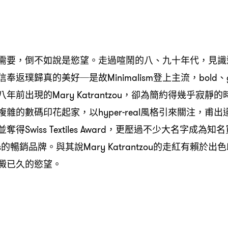
需要，倒不如說是慾望。走過喧鬧的八、九十年代，見識
返璞歸真的美好─是故Minimalism登上主流，bold、ge
年前出現的Mary Katrantzou，卻為簡約得幾乎寂靜
雜的數碼印花起家，以hyper-real風格引來關注，甫
Swiss Textiles Award，更壓過不少大名字成為知名買
rrods的暢銷品牌。與其說Mary Katrantzou的走紅有賴
澱已久的慾望。