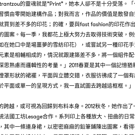
trantzou的靈魂就是”Print”，她本人卻不是十分受落
習慣由零開始建構作品；對我而言，作品的價值是散發自
買到差不多的印花；的確，要與fast fashion的印花
的圖案。每一季，我都花上極大努力去取得技術突破，例
如在她口中是場噩夢的雪紡印花），或嘗試另一種印花手
元素是相輔相成的，情況就跟建築差不多，將一個組件配
深思熟慮而邏輯性的考量。」2011春夏是其中一個記憶猶
燈罩形狀的裙襬，平面與立體交錯，衣服彷彿成了一個有
於平面或單一的呈現方式，我一直試圖去跨越這框框。」
ou口中的跨越，或可視為回歸到布料本身。2012秋冬，她作出
統法國工坊Lesage合作。系列印上各種放大、扭曲的日
，其中一條連身裙，以密密麻麻的鉛筆鋪陳出圖案，看得