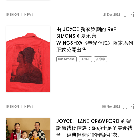
FASHION
|
NEWS
21 Dec 2022
JOYCE
RAF
由
獨家策劃的
SIMONS X
夏永康
WINGSHYA
《春光乍洩》限定系列
正式公開出售
Raf Simons
JOYCE
夏永康
FASHION
|
NEWS
08 Nov 2022
JOYCE
LANE CRAWFORD
、
的聖
：
誕節禮物精選
派頭十足的美食禮
盒、經典但時尚的聖誕毛衣、