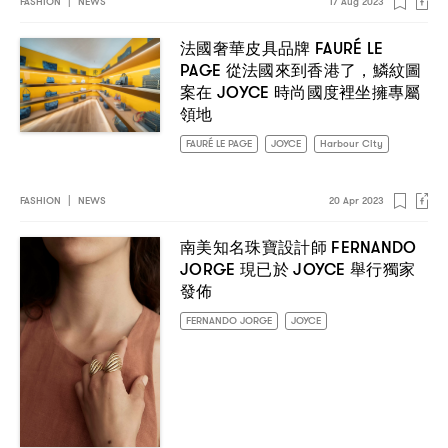
FASHION
|
NEWS
17 Aug 2023
FAURÉ LE
法國奢華皮具品牌
PAGE
，
從法國來到香港了
鱗紋圖
JOYCE
案在
時尚國度裡坐擁專屬
領地
FAURÉ LE PAGE
JOYCE
Harbour City
FASHION
|
NEWS
20 Apr 2023
FERNANDO
南美知名珠寶設計師
JORGE
JOYCE
現已於
舉行獨家
發佈
FERNANDO JORGE
JOYCE