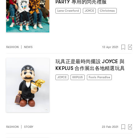
PARTY
專用的閃亮禮服
Lane Crawford
JOYCE
Christmas
FASHION
|
NEWS
13 Apr 2021
JOYCE
玩具正是最時尚擺設
與
KKPLUS
合作展出各地精選玩具
JOYCE
KKPLUS
Fools Paradise
FASHION
|
STORY
23 Feb 2021