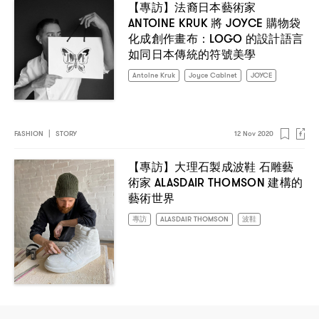
【專訪】法裔日本藝術家
ANTOINE KRUK
JOYCE
將
購物袋
：LOGO
化成創作畫布
的設計語言
如同日本傳統的符號美學
Antoine Kruk
Joyce Cabinet
JOYCE
FASHION
|
STORY
12 Nov 2020
【專訪】大理石製成波鞋
石雕藝
ALASDAIR THOMSON
術家
建構的
藝術世界
專訪
ALASDAIR THOMSON
波鞋