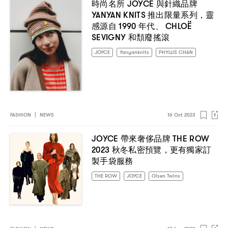
JOYCE
時尚名所
與針織品牌
YANYAN KNITS
，
推出限量系列
靈
1990
CHLOË
感源自
年代、
SEVIGNY
和頽廢搖滾
JOYCE
Yanyanknits
PHYLLIS CHAN
FASHION
|
NEWS
16 Oct 2023
JOYCE
THE ROW
帶來奢侈品牌
2023
，
秋冬私密預覽
更有獨家訂
製手袋服務
THE ROW
JOYCE
Olsen Twins