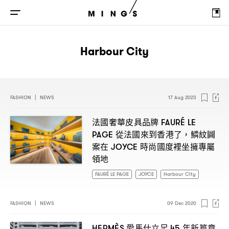
Harbour City
FASHION
|
NEWS
17 Aug 2023
法國奢華皮具品牌
FAURÉ LE
從法國來到香港了
鱗紋圖
PAGE
，
案在
時尚國度裡坐擁專屬
JOYCE
領地
FAURÉ LE PAGE
JOYCE
Harbour City
FASHION
|
NEWS
09 Dec 2020
愛馬仕立足
年新篇章
HERMÈS
45