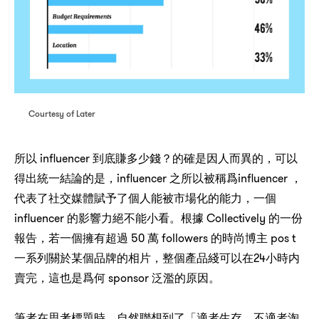
Courtesy of Later
influencer
？
，
所以
到底賺多少錢
的確是因人而異的
可以
，influencer
influencer ，
得出統一結論的是
之所以被稱爲
，
代表了社交媒體賦予了個人能被市場化的能力
一個
influencer
Collectively
的影響力絕不能小看。根據
的一份
，
50
followers
pos t
報告
若一個擁有超過
萬
的時尚博主
，
24
一系列關於某個品牌的相片
整個產品綫可以在
小時内
，
sponsor
賣完
這也是爲何
泛濫的原因。
，
，
筆者在思考標題時
自然聯想到了「適者生存
不適者淘