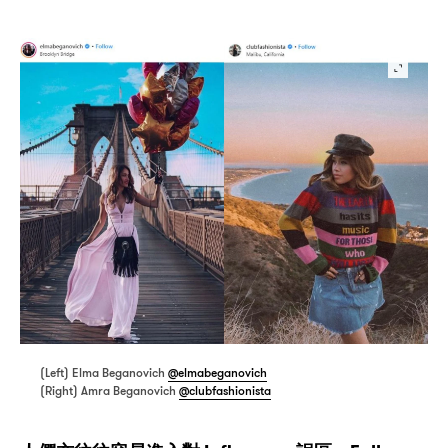
(Left) Elma Beganovich
@elmabeganovich
(Right) Amra Beganovich
@clubfashionista