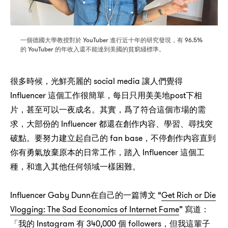
YouTuber
，
96.5%
一個德國大學教授對於
進行近十年的研究發現
有
YouTuber
的
的年收入還不能達到美國的貧窮綫標準。
，
social media
很多時候
光鮮亮麗的
讓人們覺得
Influencer
，
post
這個工作很簡單
每日只用美美地
下相
，
，
片
甚至可以一夜成名。其實
爲了符合這個市場的需
，
Influencer
求
大部份的
都還在創作内容、學習、尋找突
fan base，
破點。要努力建立起自己的
不停創作内容直到
，
Influencer
你有勇氣放棄原本的日常工作
踏入
這個工
，
種
和進入其他任何領域一樣困難。
Influencer Gaby Dunn
“
Get Rich or Die
在自己的一篇博文
Vlogging: The Sad Economics of Internet Fame
”
：
寫道
Instagram
340,000
followers，
「我的
有
個
但我這輩子