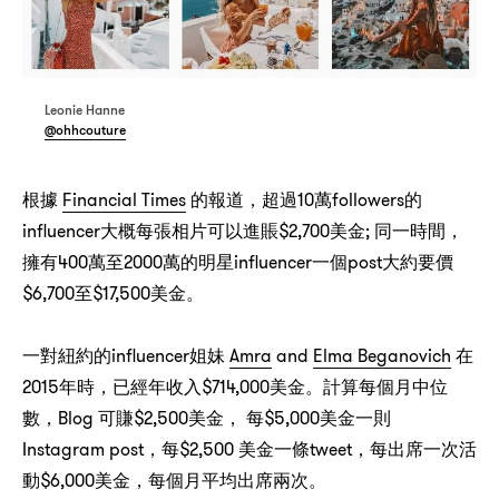
Leonie Hanne
@ohhcouture
Financial Times
，
10
followers
根據
的報道
超過
萬
的
influencer
$2,700
;
，
大概每張相片可以進賬
美金
同一時間
400
2000
influencer
post
擁有
萬至
萬的明星
一個
大約要價
$6,700
$17,500
至
美金。
influencer
Amra
and
Elma Beganovich
一對紐約的
姐妹
在
2015
，
$714,000
年時
已經年收入
美金。計算每個月中位
，Blog
$2,500
，
$5,000
數
可賺
美金
每
美金一則
Instagram post，
$2,500
tweet，
每
美金一條
每出席一次活
$6,000
，
動
美金
每個月平均出席兩次。