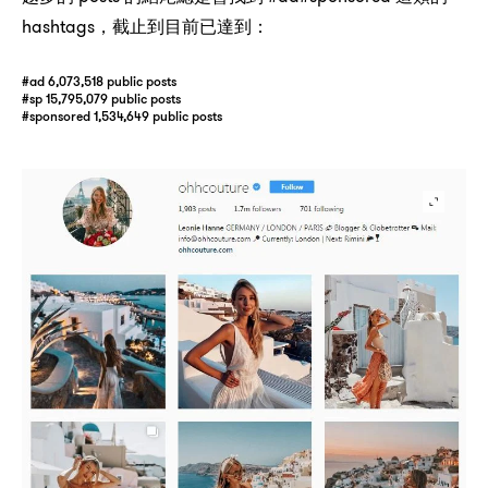
hashtags，
：
截止到目前已達到
#ad 6,073,518 public posts
#sp 15,795,079 public posts
#sponsored 1,534,649 public posts