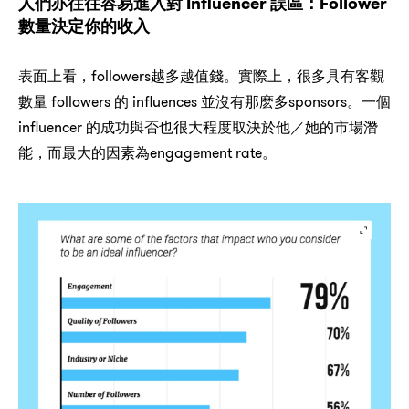
Influencer
：Follower
人們亦往往容易進入對
誤區
數量決定你的收入
，followers
，
表面上看
越多越值錢。實際上
很多具有客觀
followers
influences
sponsors
數量
的
並沒有那麽多
。一個
influencer
／
的成功與否也很大程度取決於他
她的市場潛
，
engagement rate
能
而最大的因素為
。