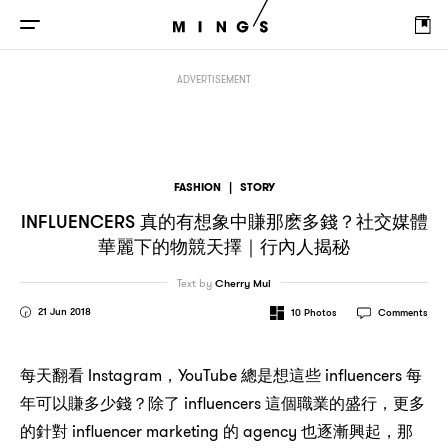
Influencers
？
｜
真的有想象中賺那麽多錢
社交媒體華麗下的物競天擇
行內人揭秘
ADVERTISEMENT
FASHION
|
STORY
INFLUENCERS
？
真的有想象中賺那麽多錢
社交媒體
｜
華麗下的物競天擇
行內人揭秘
Text by
Cherry Mui
21 Jun 2018
10
Photos
Comments
Instagram，YouTube
influencers
每天翻看
總是想這些
每
？
influencers
，
年可以賺多少錢
除了
這個職業的盛行
更多
influencer marketing
agency
，
的針對
的
也逐漸興起
那