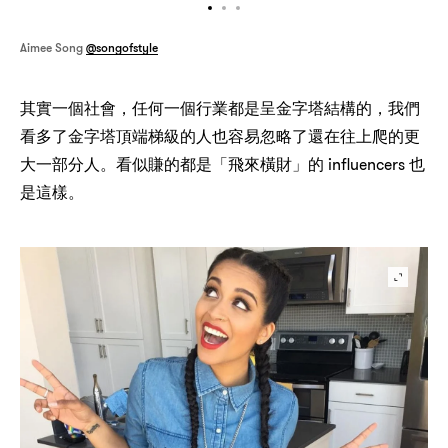
Aimee Song
@songofstyle
，
，
其實一個社會
任何一個行業都是呈金字塔結構的
我們
看多了金字塔頂端梯級的人也容易忽略了還在往上爬的更
influencers
大一部分人。看似賺的都是「飛來橫財」的
也
是這樣。