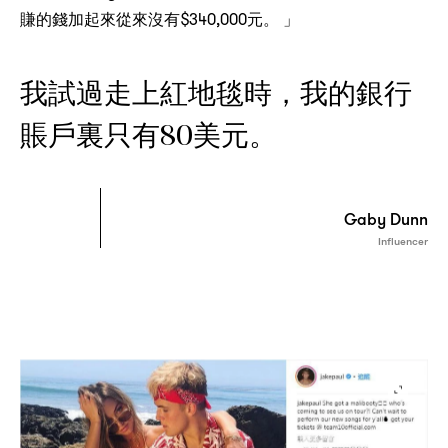
$340,000
賺的錢加起來從來沒有
元。
」
我試過走上紅地毯時
我的銀行
，
賬戶裏只有
美元。
80
Gaby Dunn
Influencer