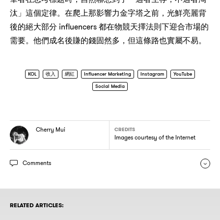
，
汰」這個定律。在爬上那影響力金字塔之前
光鮮亮麗背
influencers
後的絕大部分
都在物競天擇法則下迎合市場的
，
需要。他們成名後賺的錢固然多
但這條路也實屬不易。
KOL
收入
網紅
Influencer Marketing
Instagram
YouTube
Social Media
Cherry Mui
CREDITS
Images courtesy of the Internet
Comments
RELATED ARTICLES: