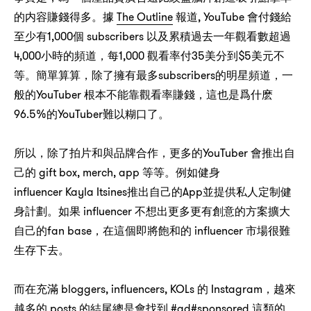
The Outline
, YouTube
的内容賺錢得多。據
報道
會付錢給
1,000
subscribers
至少有
個
以及累積過去一年觀看數超過
4,000
，
1,000
35
$5
小時的頻道
每
觀看率付
美分到
美元不
，
subscribers
，
等。簡單算算
除了擁有最多
的明星頻道
一
YouTuber
，
般的
根本不能靠觀看率賺錢
這也是爲什麽
96.5%
YouTuber
的
難以糊口了。
，
，
YouTuber
所以
除了拍片和與品牌合作
更多的
會推出自
gift box, merch, app
己的
等等。例如健身
influencer Kayla Itsines
App
推出自己的
並提供私人定制健
influencer
身計劃。如果
不想出更多更有創意的方案擴大
fan base，
influencer
自己的
在這個即將飽和的
市場很難
生存下去。
bloggers, influencers, KOLs
Instagram，
而在充滿
的
越來
posts
#ad#sponsored
越多的
的結尾總是會找到
這類的