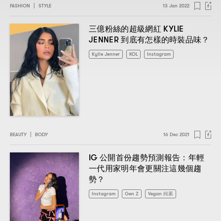
FASHION
|
STYLE
13 Jan 2022
KYLIE
三億粉絲的超級網紅
JENNER
？
到底有怎樣的時裝品味
Kylie Jenner
KOL
Instagram
BEAUTY
|
BODY
16 Dec 2021
IG
：
公開首份趨勢預測報告
年輕
一代用家明年會更關注這幾個趨
？
勢
Instagram
Gen Z
Vegan 純素