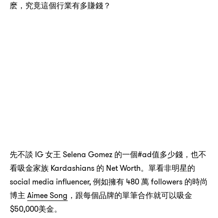
，
？
麽
究竟這個行業有多賺錢
IG
Selena Gomez
#ad
，
先不談
女王
的一個
值多少錢
也不
Kardashians
Net Worth
看吸金家族
的
。單看非明星的
social media influencer,
480
followers
例如擁有
萬
的時尚
Aimee Song
，
博主
跟每個品牌的單筆合作就可以吸金
$50,000
美金。