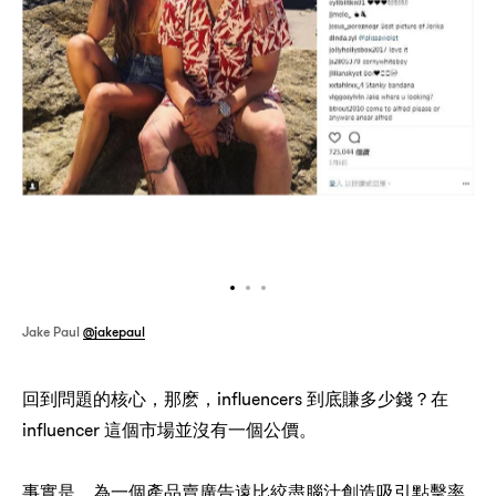
Jake Paul
@jakepaul
，
，influencers
？
回到問題的核心
那麽
到底賺多少錢
在
influencer
這個市場並沒有一個公價。
，
事實是
為一個產品賣廣告遠比絞盡腦汁創造吸引點擊率