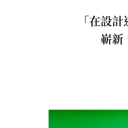
「在設計
嶄新