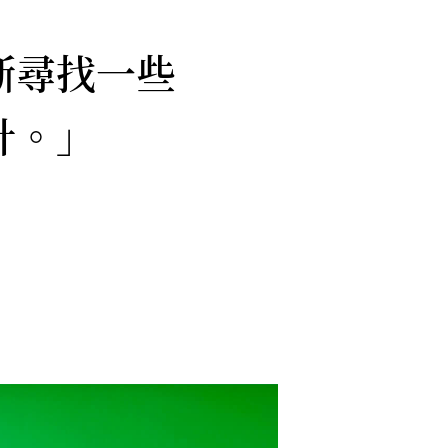
斷尋找一些
計。」