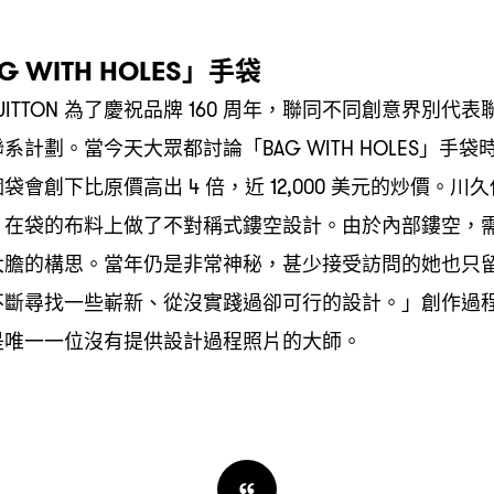
」手袋
G WITH HOLES
為了慶祝品牌
周年
聯同不同創意界別代表
UITTON
160
，
聯系計劃。當今天大眾都討論「
」手袋
BAG WITH HOLES
個袋會創下比原價高出
倍
近
美元的炒價。川久
4
，
12,000
在袋的布料上做了不對稱式鏤空設計。由於內部鏤空
，
，
大膽的構思。當年仍是非常神秘
甚少接受訪問的她也只
，
不斷尋找一些嶄新、從沒實踐過卻可行的設計。」創作過
是唯一一位沒有提供設計過程照片的大師。