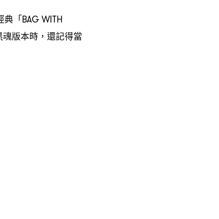
經典「
BAG WITH
黑魂版本時
還記得當
，