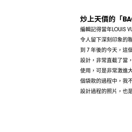
炒上天價的「
BA
編輯記得當年
LOUIS V
令人留下深刻印象的
到
年後的今天
這
7
，
設計
非常直截了當
，
使用
可是非常激進
，
個袋款的過程中
我
，
設計過程的照片
也
，