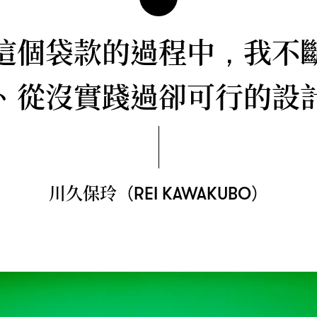
“
這個袋款的過程中
我不
，
、從沒實踐過卻可行的設
川久保玲
（REI KAWAKUBO）