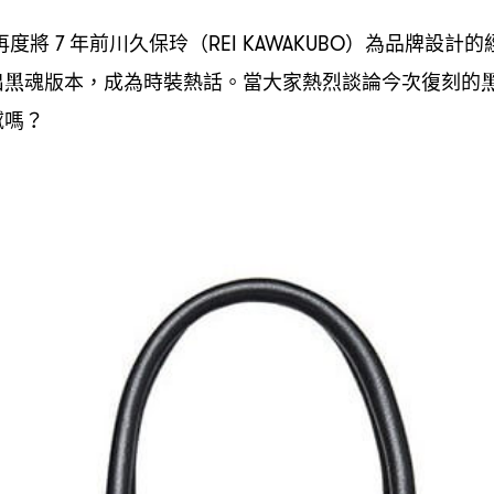
再度將
年前川久保玲
為品牌設計的
7
（REI KAWAKUBO）
出黑魂版本
成為時裝熱話。當大家熱烈談論今次復刻的
，
撼嗎
？