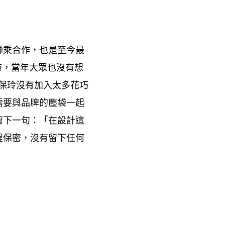
聯乘合作
也是至今最
，
時
當年大眾也沒有想
，
保玲沒有加入太多花巧
需要與品牌的塵袋一起
留下一句
「在設計這
：
程保密
沒有留下任何
，