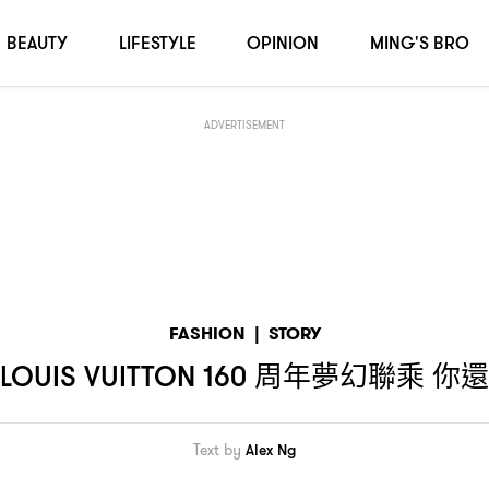
還記得當時的盛景嗎
？
BEAUTY
LIFESTYLE
OPINION
MING'S BRO
ADVERTISEMENT
FASHION
|
STORY
周年夢幻聯乘
你還
LOUIS VUITTON 160
Text by
Alex Ng