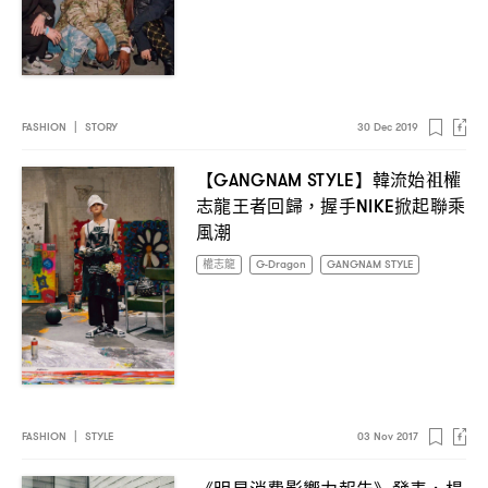
FASHION
|
STORY
30 Dec 2019
【
】韓流始祖權
GANGNAM STYLE
志龍王者回歸
握手
掀起聯乘
，
NIKE
風潮
權志龍
G-Dragon
GANGNAM STYLE
FASHION
|
STYLE
03 Nov 2017
《明星消費影響力報告》發表
楊