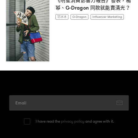
，
幂、
同款就能賣清光
G-Dragon
？
范冰冰
G-Dragon
Influencer Marketing
I have read the
privacy policy
and agree with it.