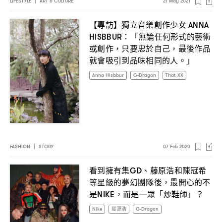
LIFESTYLE
|
ART & CULTURE
21 May 2021
【專訪】獨立音樂創作少女
ANNA
「無論任何形式的藝術
HISBBUR：
或創作
只要忠於自己
最後作品
，
，
就會吸引到品味相同的人。」
Anna Hisbbur
G-Dragon
That XX
FASHION
|
STORY
07 Feb 2020
看到擁有集
、藤原浩和陳冠希
GD
等星級的夢幻團隊後
最開心的不
，
是
而是一眾「炒鞋師」
NIKE，
？
Nike
藤源浩
G-Dragon