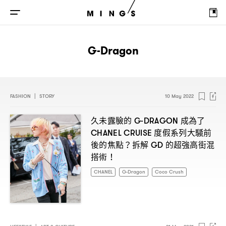
G-Dragon
FASHION
|
STORY
10 May 2022
久未露臉的
成為了
G-DRAGON
度假系列大騷前
CHANEL CRUISE
後的焦點
拆解
的超強高街混
？
GD
搭術
！
CHANEL
G-Dragon
Coco Crush