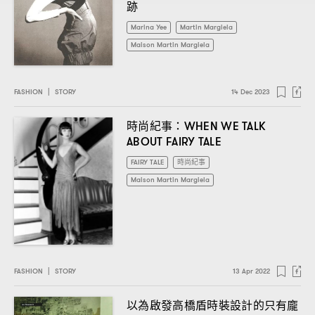
跡
Marina Yee
Martin Margiela
Maison Martin Margiela
FASHION
|
STORY
14 Dec 2023
時尚紀事
：WHEN WE TALK
ABOUT FAIRY TALE
FAIRY TALE
時尚紀事
Maison Martin Margiela
FASHION
|
STORY
13 Apr 2022
以為啟發高橋盾時裝設計的只有龐