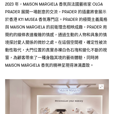
年
香氛與法國藝術家
2023
，MAISON MARGIELA
OLGA
展開一場創意的交流
的插畫將會展示
PRADER
，PRADER
於香港
香氛專門店。
的極簡主義風格
K11 MUSEA
PRADER
與
的前衛理念相映成趣
用
MAISON MARGIELA
，PRADER
簡約的線條表達複雜的情感
通過生動的人物和具象的情
，
境探討愛人關係的微妙之處。在這個空間裡
確定性被流
，
動性取代
大門位置的真實赤裸白色石塊和變化不斷的視
，
窗
為顧客帶來了一種身臨其境的藝術體驗
同時將
，
，
香氛的精神呈現得淋漓盡致。
MAISON MARGIELA