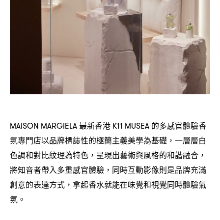
最新香港
的多感官體驗香
MAISON MARGIELA
K11 MUSEA
氛專門店以品牌標誌性的極簡主義美學為基礎
一層層白
，
色調和對比紋理為特色
呈現出藝術與風格的和諧融合
，
，
將知音者帶入多重感官體驗
同時互動影像則是品牌充滿
，
創意的表達方式
拿起香水就能在味覺和視覺同時體驗氣
，
氛。