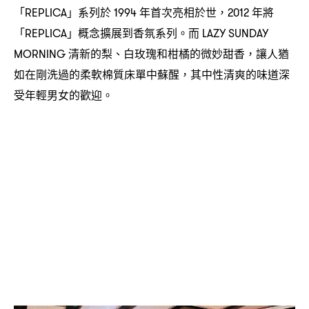
「
」系列於
年首次亮相於世
年將
REPLICA
1994
，2012
「
」概念擴展到香氛系列。而
REPLICA
LAZY SUNDAY
清新的梨、白玫瑰和柑橘的微妙甜香
讓人猶
MORNING
，
如在剛洗過的柔軟棉質床單中蘇醒
其中性清爽的味道深
，
受年輕男女的歡迎。