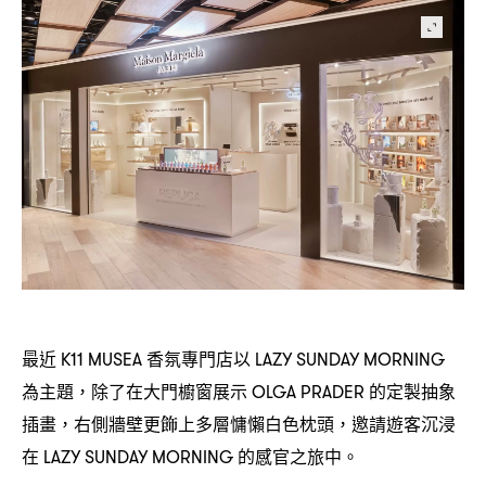
最近
香氛專門店以
K11 MUSEA
LAZY SUNDAY MORNING
為主題
除了在大門櫥窗展示
的定製抽象
，
OLGA PRADER
插畫
右側牆壁更飾上多層慵懶白色枕頭
邀請遊客沉浸
，
，
在
的感官之旅中。
LAZY SUNDAY MORNING