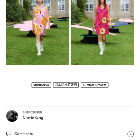
Marimekko
哥本哈根時裝周
Summer Dresses
SUBSCRIBER
Cherie Kong
Comments