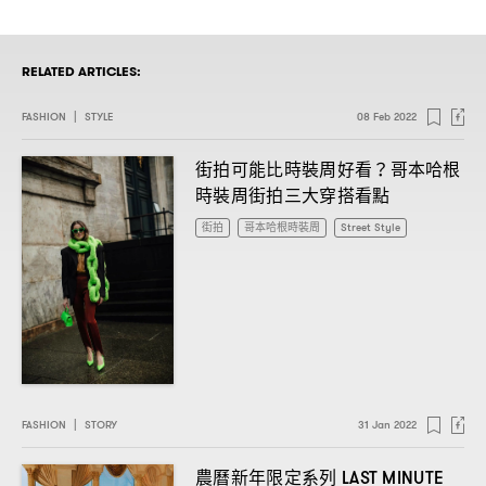
RELATED ARTICLES:
FASHION
|
STYLE
08 Feb 2022
街拍可能比時裝周好看
哥本哈根
？
時裝周街拍三大穿搭看點
街拍
哥本哈根時裝周
Street Style
FASHION
|
STORY
31 Jan 2022
農曆新年限定系列
LAST MINUTE