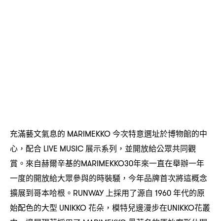
充滿藝文氣息的
今次特意選址於博物館的中
MARIMEKKO
心
配合
展示系列
並開放給公眾共同觀
，
LIVE MUSIC
，
賞。來自赫爾辛基的
年來一直在舉辦一年
MARIMEKKO30
一度的開放給大眾參與的時裝騷
今年品牌首次將這概念
，
擴展到哥本哈根。
上採用了源自
年代的原
RUNWAY
1960
始配色的大型
花朵
模特兒邊漫步在
花叢
UNIKKO
，
UNIKKO