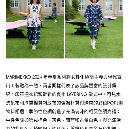
年春夏系列將女性化極簡主義與現代實
MARIMEKKO 2024
用工裝融為一體
兩者同樣代表了該品牌豐富的設計傳
，
統。印花連衣裙和輕鬆的夏季
款式中
可見水
LAYERING
，
洗帆布和厚重棉質斜紋布的強韌材質與清爽的彩色
POPLIN
物料相遇。季節性色調創造了充滿玩味的相反色調光譜
：
中性色調如第戎棕色、灰色、菊苣和古董白色
與充滿活
，
力的紫紅色、棱鏡粉、橘紅色、葉綠色和青金石色相遇。