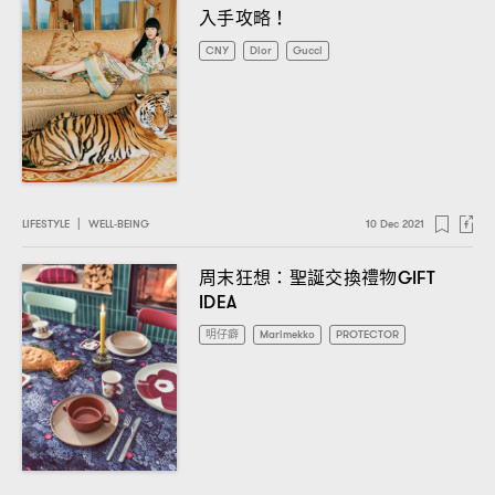
入手攻略
！
CNY
Dior
Gucci
LIFESTYLE
|
WELL-BEING
10 Dec 2021
周末狂想
聖誕交換禮物
：
GIFT
IDEA
明仔癖
Marimekko
PROTECTOR