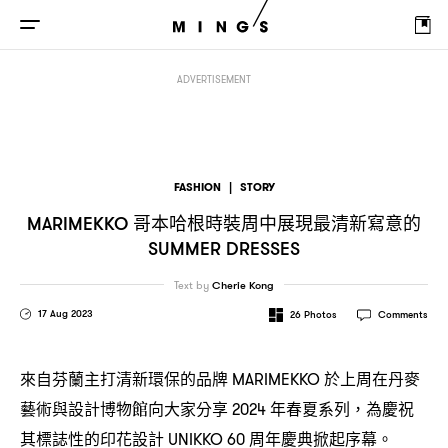
哥本哈根時裝周中展現最清新寫意的
MARIMEKKO
SUMMER DRESSES
ADVERTISEMENT
FASHION
|
STORY
哥本哈根時裝周中展現最清新寫意的
MARIMEKKO
SUMMER DRESSES
Text by
Cherie Kong
17 Aug 2023
26
Photos
Comments
來自芬蘭主打清新環保的品牌
於上周在丹麥
MARIMEKKO
藝術與設計博物館向大家分享
年春夏系列
為慶祝
2024
，
其標誌性的印花設計
周年慶典掀起序幕。
UNIKKO 60