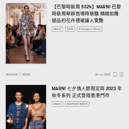
【巴黎時裝周
】
巴黎
SS24
MARNI
時裝周舉辦首場時裝騷
精緻如雕
塑品的花卉禮裙讓人驚艷
Marni
SS24
Francesco Risso
FASHION
|
NEWS
26 Jul 2023
七夕情人節限定與
年
MARNI
2023
秋冬系列
正式登陸香港門市
Marni
FASHION NEWS