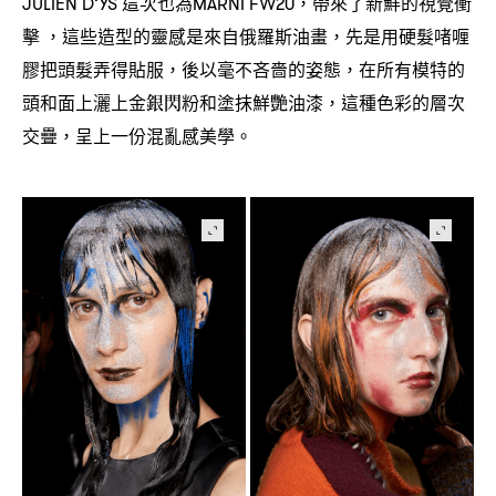
這次也為
帶來了新鮮的視覺衝
JULIEN D’YS
MARNI FW20，
擊
這些造型的靈感是來自俄羅斯油畫
先是用硬髮啫喱
，
，
膠把頭髮弄得貼服
後以毫不吝嗇的姿態
在所有模特的
，
，
頭和面上灑上金銀閃粉和塗抹鮮艷油漆
這種色彩的層次
，
交疊
呈上一份混亂感美學。
，