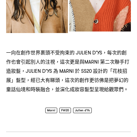
一向在創作世界裹頭不受拘束的
每次的創
JULIEN D’YS，
作也會引起別人的注視
這次更是與
第二次聯手打
，
MARNI
造妝髮
為
於
設計的「花枝招
，JULIEN D’YS
MARNI
SS20
展」髮型
經已大有睇頭
這次的創作更彷佛是把夢幻的
，
，
童話仙境和時裝融合
並演化成妝容髮型呈現給觀眾們。
，
Marni
FW20
Julien d'Ys