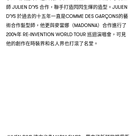
師
合作
聯手打造閃閃生煇的造型。
JULIEN D’YS
，
JULIEN
於過去的十五年一直是
的藝
D’YS
COMME DES GARÇONS
術合作髮型師
他更與麥當娜
合作進行了
，
（MADONNA）
年
巡迴演唱會
可見
2004
RE-INVENTION WORLD TOUR
，
他的創作在時裝界和名人界也打滾了名堂。