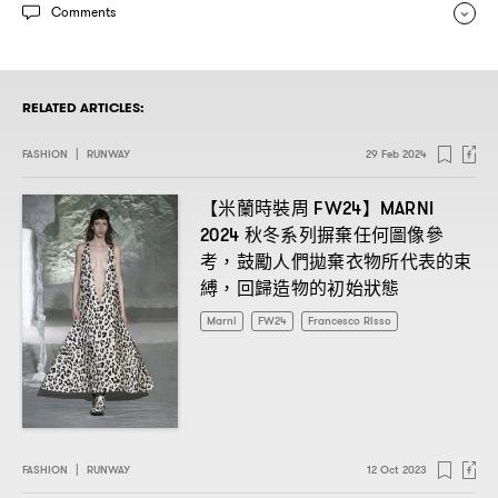
Comments
RELATED ARTICLES:
FASHION
|
RUNWAY
29 Feb 2024
【米蘭時裝周
】
FW24
MARNI
秋冬系列摒棄任何圖像參
2024
考
鼓勵人們拋棄衣物所代表的束
，
縛
回歸造物的初始狀態
，
Marni
FW24
Francesco Risso
FASHION
|
RUNWAY
12 Oct 2023