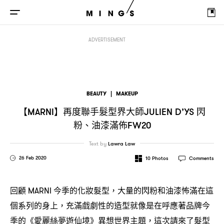
【
】再度聯手髮型界大師
閃粉、油漆滿佈
MARNI
JULIEN D’YS
FW20
ADVERTISEMENT
BEAUTY
|
MAKEUP
【
】再度聯手髮型界大師
閃
MARNI
JULIEN D’YS
粉、油漆滿佈
FW20
Text by
Lawra Law
26 Feb 2020
10
Photos
Comments
回顧
今季的化妝髮型
大量的閃粉和油漆怖滿在這
MARNI
，
個系列的身上
充滿戲劇性的造型就像是在呼應著品牌今
，
季的《愛麗絲夢遊仙境》異想世界主題
這次請來了髮型
，