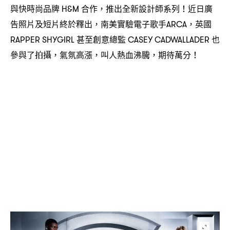
與快時尚品牌
合作
推出全新設計師系列
近日廣
H&M
，
！
告照片及短片終於釋出
南美實驗電子歌手
英國
，
ARCA，
甚至創意總監
也
RAPPER SHYGIRL
CASEY CADWALLADER
參與了拍攝
氣氛高漲
叫人熱血沸騰
期待萬分
，
，
，
！