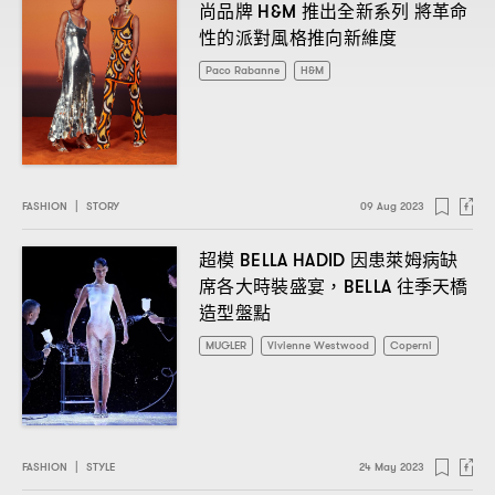
尚品牌
推出全新系列
將革命
H&M
性的派對風格推向新維度
Paco Rabanne
H&M
FASHION
|
STORY
09 Aug 2023
超模
因患萊姆病缺
BELLA HADID
席各大時裝盛宴
往季天橋
，BELLA
造型盤點
MUGLER
Vivienne Westwood
Coperni
FASHION
|
STYLE
24 May 2023