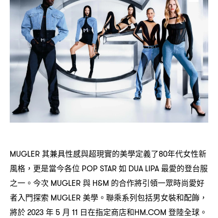
其兼具性感與超現實的美學定義了
年代女性新
MUGLER
80
風格
更是當今各位
如
最愛的登台服
，
POP STAR
DUA LIPA
之一。今次
與
的合作將引領一眾時尚愛好
MUGLER
H&M
者入門探索
美學。聯乘系列包括男女裝和配飾
MUGLER
，
將於
年
月
日在指定商店和
登陸全球。
2023
5
11
HM.COM