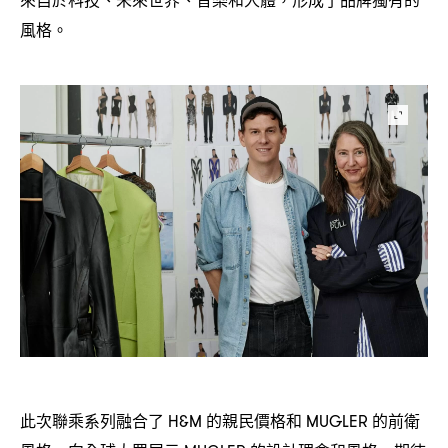
，
風格。
此次聯乘系列融合了
的親民價格和
的前衛
H&M
MUGLER