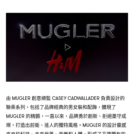
由
創意總監
負責設計的
MUGLER
CASEY CADWALLADER
聯乘系列
包括了品牌經典的男女裝和配飾
體現了
，
，
的精髓
一直以來
品牌勇於創新、拒絕墨守成
MUGLER
，
，
規
打造出前衛、迷人的獨特風格。
的設計靈感
，
MUGLER
來自於科技、未來世界、音樂和人體
形成了品牌獨有的