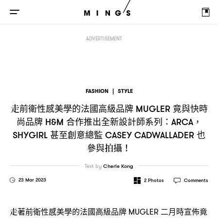
走前衛性感美學的法國高級品牌
竟與快時尚品牌
合作推出全新設
MUGLER
H&M
ADVERTISEMENT
FASHION
|
STYLE
走前衛性感美學的法國高級品牌
竟與快時
MUGLER
尚品牌
合作推出全新設計師系列
H&M
：ARCA，
甚至創意總監
也
SHYGIRL
CASEY CADWALLADER
參與拍攝
！
Text by
Cherie Kong
23 Mar 2023
2
Photos
Comments
走著前衛性感美學的法國高級品牌
二月時宣佈竟
MUGLER