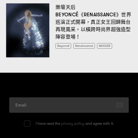
樂壇天后
《
》世界
BEYONCÉ
RENAISSANCE
巡演正式開幕
真正女王回歸舞台
，
再現風采
以橫跨時尚界超強造型
，
陣容登場
！
Beyoncé
Renaissance
MUGLER
I have read the
privacy policy
and agree with it.