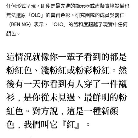
任何形式呈現
即使是最先進的顯示器或虛擬實境設備也
，
無法還原「
」的真實色彩。研究團隊的成員吳義仁
OLO
表示
「
」的飽和度超越了現實中任何
（REN NG）
，
OLO
顏色。
這情況就像你一輩子看到的都是
粉紅色、淺粉紅或粉彩粉紅。然
後有一天你看到有人穿了一件襯
衫
是你從未見過、最鮮明的粉
，
紅色。對方說
這是一種新顏
，
色
我們叫它『紅』。
，