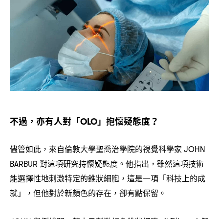
不過
亦有人對「
」抱懷疑態度
，
OLO
？
儘管如此
來自倫敦大學聖喬治學院的視覺科學家
，
JOHN
對這項研究持懷疑態度。他指出
雖然這項技術
BARBUR
，
能選擇性地刺激特定的錐狀細胞
這是一項「科技上的成
，
就」
但他對於新顏色的存在
卻有點保留。
，
，