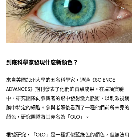
到底科學家發現什麼新顏色
？
來自美國加州大學的五名科學家
通過《
，
SCIENCE
》期刊發表了他們的實驗成果。在這項實驗
ADVANCES
中
研究團隊向參與者的眼中發射激光脈衝
以刺激視網
，
，
膜中特定的細胞。參與者隨後看到了一種他們前所未見的
顏色
研究團隊將其命名為「
」。
，
OLO
根據研究
「
」是一種近似藍綠色的顏色
但無法用
，
OLO
，