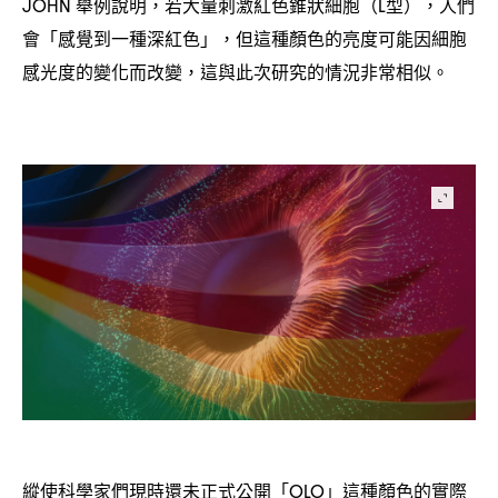
舉例說明
若大量刺激紅色錐狀細胞
型
人們
JOHN
，
（L
），
會「感覺到一種深紅色」
但這種顏色的亮度可能因細胞
，
感光度的變化而改變
這與此次研究的情況非常相似。
，
縱使科學家們現時還未正式公開「
」這種顏色的實際
OLO