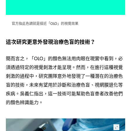
官方指此色調就是接近「
」的視覺效果
OLO
這次研究更意外發現治療色盲的技術
？
簡而言之
「
」的顏色無法用肉眼在現實中看到
必
，
OLO
，
須透過特定的視覺刺激才能呈現。然而
在進行這種視覺
，
刺激的過程中
研究團隊意外地發現了一種潛在的治療色
，
盲的技術
未來有望用於診斷和治療色盲、視網膜退化等
，
疾病。吳義仁指出
這一技術可能幫助色盲患者改善他們
，
的顏色辨識能力。