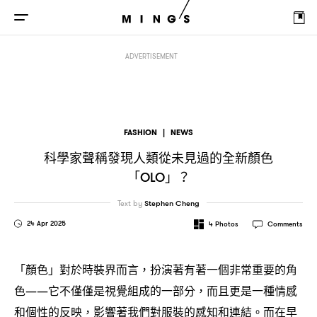
科學家聲稱發現人類從未見過的全新顏色「
」
OLO
？
ADVERTISEMENT
FASHION
|
NEWS
科學家聲稱發現人類從未見過的全新顏色
「
」
OLO
？
Text by
Stephen Cheng
24 Apr 2025
4
Photos
Comments
「顏色」對於時裝界而言
扮演著有著一個非常重要的角
，
色
它不僅僅是視覺組成的一部分
而且更是一種情感
——
，
和個性的反映
影響著我們對服裝的感知和連結。而在早
，