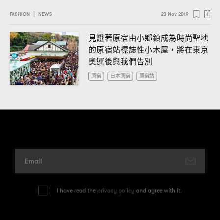
FASHION
|
NEWS
23 Nov 2019
見證著原宿由小鄉鎮成為時尚聖地
的原宿站標誌性小木屋
將在東京
，
奧運後與我們告別
原宿
日本原宿
原宿站
I have read the
privacy policy
and agree with it.