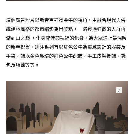
這個廣告短片以新春吉祥物金牛的視角
由融合現代與傳
，
統建築風格的都市縮影為出發點
一路經過狂歡的人群再
，
游到山之巔
化身成佳節祝福的化身
為大眾送上最溫暖
，
，
的新春祝賀。別注系列有以紅色公牛為靈感設計的服裝及
手袋
飾以金色鼻環的紅色公牛配飾
手工皮製掛飾、錢
，
，
包及項鍊等等。