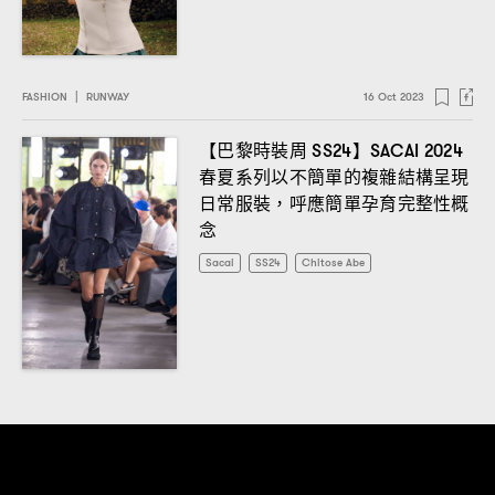
FASHION
|
RUNWAY
16 Oct 2023
【巴黎時裝周
】
SS24
SACAI 2024
春夏系列以不簡單的複雜結構呈現
日常服裝
呼應簡單孕育完整性概
，
念
Sacai
SS24
Chitose Abe