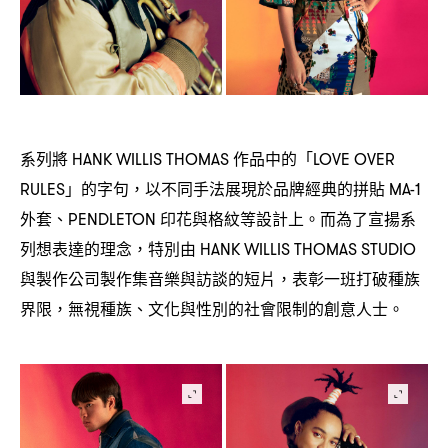
系列將
作品中的「
HANK WILLIS THOMAS
LOVE OVER
」的字句
以不同手法展現於品牌經典的拼貼
RULES
，
MA-1
外套、
印花與格紋等設計上。而為了宣揚系
PENDLETON
列想表達的理念
特別由
，
HANK WILLIS THOMAS STUDIO
與製作公司製作集音樂與訪談的短片
表彰一班打破種族
，
界限
無視種族、文化與性別的社會限制的創意人士。
，