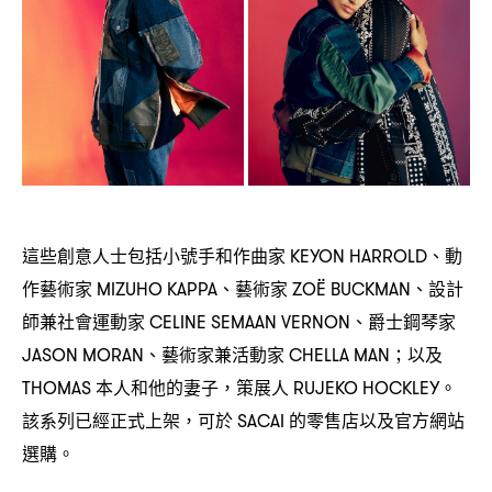
這些創意人士包括小號手和作曲家
、動
KEYON HARROLD
作藝術家
、藝術家
、設計
MIZUHO KAPPA
ZOË BUCKMAN
師兼社會運動家
、爵士鋼琴家
CELINE SEMAAN VERNON
、藝術家兼活動家
以及
JASON MORAN
CHELLA MAN；
本人和他的妻子
策展人
。
THOMAS
，
RUJEKO HOCKLEY
該系列已經正式上架
可於
的零售店以及官方網站
，
SACAI
選購。