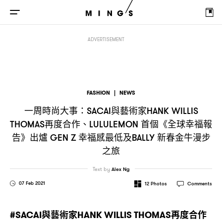
一周時尚大事
與藝術家
再度合作、
首
：SACAI
HANK WILLIS THOMAS
LULULEMON
ADVERTISEMENT
FASHION
|
NEWS
一周時尚大事
與藝術家
：SACAI
HANK WILLIS
再度合作、
首個《全球幸福報
THOMAS
LULULEMON
告》出爐
幸福感最低及
新春金牛漫步
GEN Z
BALLY
之旅
Text by
Alex Ng
07 Feb 2021
12
Photos
Comments
與藝術家
再度合作
#SACAI
HANK WILLIS THOMAS