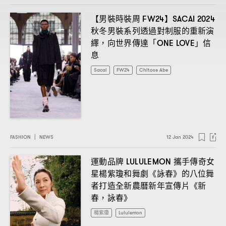
【男裝時裝周
】
FW24
SACAI 2024
秋冬男裝系列透過對制服的重新演
繹
向世界傳達「
」信
，
ONE LOVE
息
Sacai
FW24
Chitose Abe
FASHION
|
NEWS
12 Jan 2024
運動品牌
攜手傳奇女
LULULEMON
星楊紫瓊和舞劇《詠春》的八位舞
者打造全新農曆新年宣傳片《新
春
詠春》
，
楊紫瓊
Lululemon