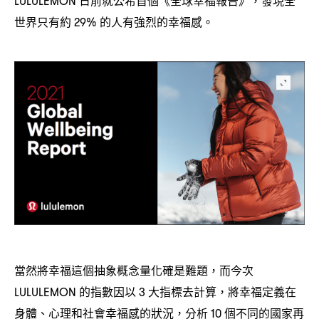
LULULEMON
，
世界只有約
的人有強烈的幸福感。
29%
當然將幸福這個抽象概念量化確是難題
而今次
，
的指數因以
大指標去計算
將幸福定義在
LULULEMON
3
，
身體、心理和社會幸福感的狀況
分析
個不同的國家再
，
10