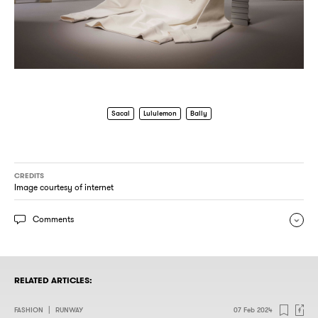
Sacai
Lululemon
Bally
CREDITS
Image courtesy of internet
Comments
RELATED ARTICLES:
FASHION
|
RUNWAY
07 Feb 2024