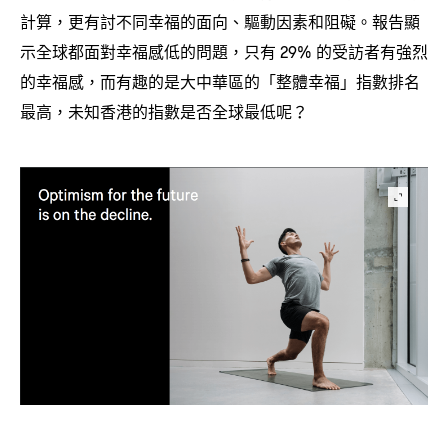
計算
更有討不同幸福的面向、驅動因素和阻礙。報告顯
，
示全球都面對幸福感低的問題
只有
的受訪者有強烈
，
29%
的幸福感
而有趣的是大中華區的「整體幸福」指數排名
，
最高
未知香港的指數是否全球最低呢
，
？