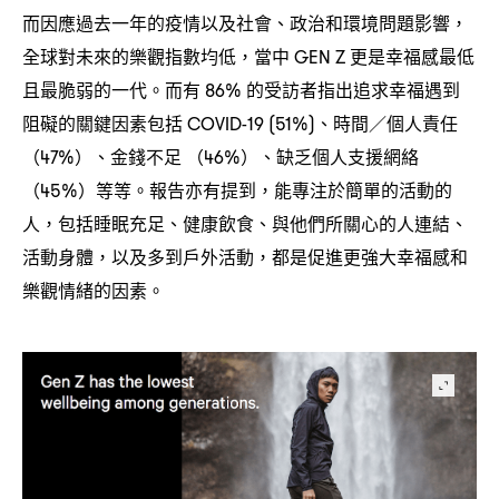
而因應過去一年的疫情以及社會、政治和環境問題影響
，
全球對未來的樂觀指數均低
當中
更是幸福感最低
，
GEN Z
且最脆弱的一代。而有
的受訪者指出追求幸福遇到
86%
阻礙的關鍵因素包括
、時間
個人責任
COVID-19 (51%)
／
、金錢不足
、缺乏個人支援網絡
（47%）
（46%）
等等。報告亦有提到
能專注於簡單的活動的
（45%）
，
人
包括睡眠充足、健康飲食、與他們所關心的人連結、
，
活動身體
以及多到戶外活動
都是促進更強大幸福感和
，
，
樂觀情緒的因素。