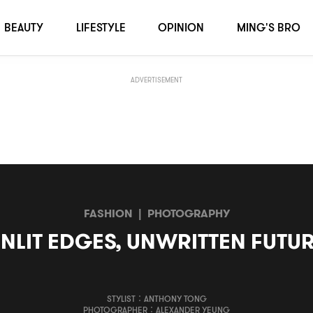
BEAUTY
LIFESTYLE
OPINION
MING'S BRO
ADVERTISEMENT
FASHION
|
PHOTOGRAPHY
NLIT EDGES, UNWRITTEN FUTU
STYLIST：ANTHONY TONG
PHOTOGRAPHER：ALEXANDER YEUNG