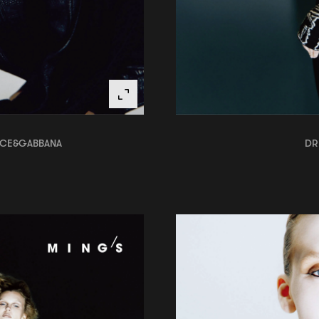
OLCE&GABBANA
DR