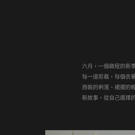
六月
一個啟程的新
，
每一道剪裁
每個衣
，
西裝的俐落、裙擺的
新故事
從自己選擇
，