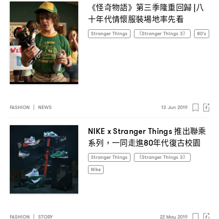
《怪奇物語》第三季隆重回歸
八
|
十年代情懷服裝場地率先看
Stranger Things
《Stranger Things 3》
80's
FASHION
|
NEWS
13 Jun 2019
推出聯乘
NIKE x Stranger Things
系列
一同走進
年代復古校園
，
80
Stranger Things
《Stranger Things 3》
Nike
FASHION
|
STORY
22 May 2019