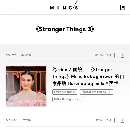
《Stranger Things 3》
BEAUTY
|
MAKEUP
03 Sep 2019
為
而設
《
Gen Z
｜
Stranger
》
的自
Things
Millie Bobby Brown
家品牌
面世
florence by mills™
Stranger Things
《Stranger Things 3》
Millie Bobby Brown
FASHION
|
STORY
27 Jun 2019