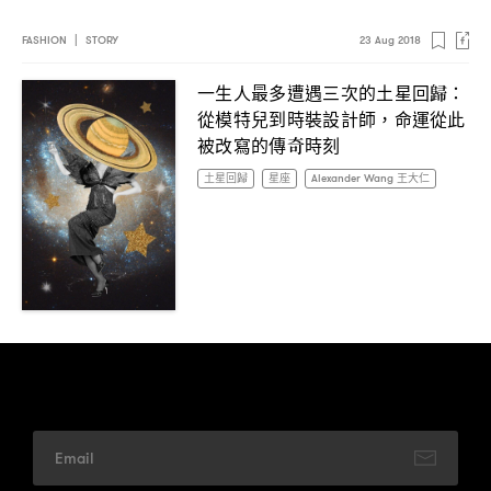
FASHION
|
STORY
23 Aug 2018
一生人最多遭遇三次的土星回歸
：
從模特兒到時裝設計師
命運從此
，
被改寫的傳奇時刻
土星回歸
星座
Alexander Wang 王大仁