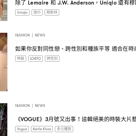
除了
和
還有穆
Lemaire
J.W. Anderson，Uniqlo
Uniqlo
頭巾
穆斯林
FASHION
|
NEWS
如果你反對同性戀、跨性別和種族平等
適合在時
時裝
LGBTQ
跨性別
FASHION
|
NEWS
《
》
月號又出事
這輯絕美的時裝大片
VOGUE
3
！
Vogue
Karlie Kloss
多元種族