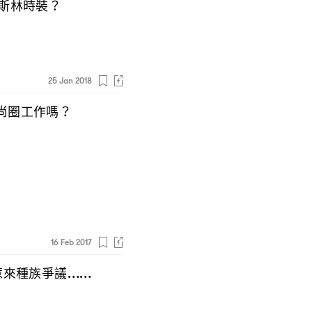
斯林時裝
？
25 Jan 2018
尚圈工作嗎
？
16 Feb 2017
惹來種族爭議
……