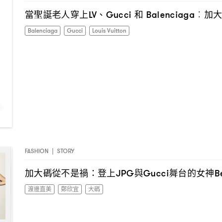
當聖誕老人穿上
、
和
加
LV
Gucci
Balenciaga︰
Balenciaga
Gucci
Louis Vuitton
FASHION
|
STORY
加大碼從不是禍
登上
與
舞台的女神
：
JPG
Gucci
B
渡邊直美
鄭欣宜
大碼
I have read the
privacy policy
and agree with it.