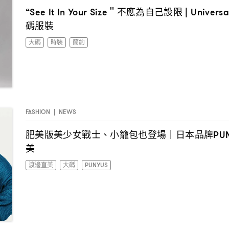
不應為自己設限
“See It In Your Size＂
| Univers
碼服裝
大碼
時裝
簡約
FASHION
|
NEWS
肥美版美少女戰士、小籠包也登場
日本品牌
｜
PU
美
渡邊直美
大碼
PUNYUS