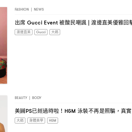
FASHION
|
NEWS
出席
被酸民嘲諷
渡邊直美優雅回
Gucci Event
|
渡邊直美
Gucci
大碼
BEAUTY
|
BODY
美圖
已經過時啦
泳裝不再是照騙
真實
PS
！H&M
，
大碼
身體美學
H&M