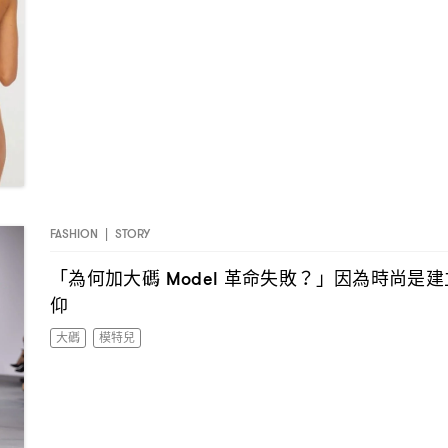
FASHION
|
STORY
「為何加大碼
革命失敗
」因為時尚是建
Model
？
仰
大碼
模特兒