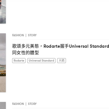
FASHION
|
STORY
歌頌多元美態
握手
，Rodarte
Universal Standar
同女性的體型
Rodarte
Universal Standard
大碼
FASHION
|
STORY