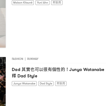
Maison Kitsuné
Yuni Ahn
男裝周
FASHION
|
RUNWAY
其實也可以很有個性的
Dad
！Junya Watanabe
釋
Dad Style
Junya Watanabe
Dad Style
男裝周