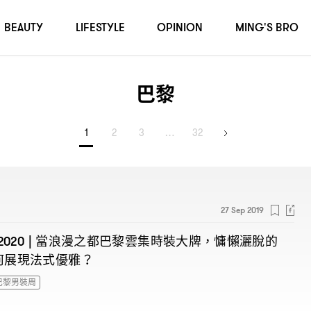
BEAUTY
LIFESTYLE
OPINION
MING'S BRO
巴黎
1
2
3
…
32
27 Sep 2019
當浪漫之都巴黎雲集時裝大牌
慵懶灑脫的
2020 |
，
何展現法式優雅
？
巴黎男裝周