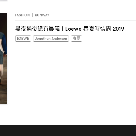
FASHION
|
RUNWAY
黑夜過後總有晨曦〡
春夏時裝周
Loewe
2019
LOEWE
Jonathan Anderson
春夏
I have read the
privacy policy
and agree with it.
ABOUT
CONTACT
PRIVACY & DISCLAIMER
ADVERTISING
1
2
3
…
32