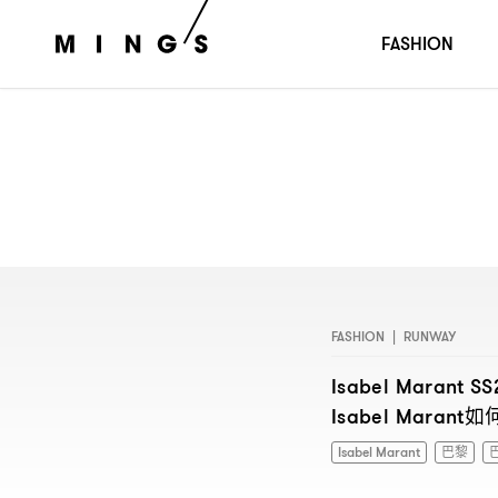
FASHION
FASHION
|
RUNWAY
Isabel Marant SS
如
Isabel Marant
Isabel Marant
巴黎