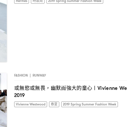
Hermès
時裝周
2019 Spring Summer Fashion Week
FASHION
|
RUNWAY
或無慾或無畏
幽默而強大的童心〡
，
Vivienne W
2019
Vivienne Westwood
春夏
2019 Spring Summer Fashion Week