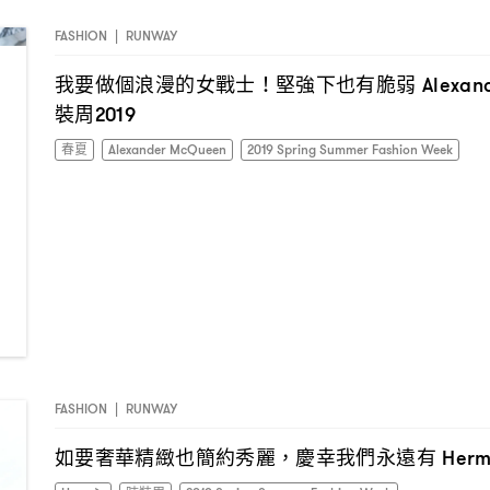
FASHION
|
RUNWAY
我要做個浪漫的女戰士
堅強下也有脆弱
！
Alexan
裝周
2019
春夏
Alexander McQueen
2019 Spring Summer Fashion Week
FASHION
|
RUNWAY
如要奢華精緻也簡約秀麗
慶幸我們永遠有
，
Her