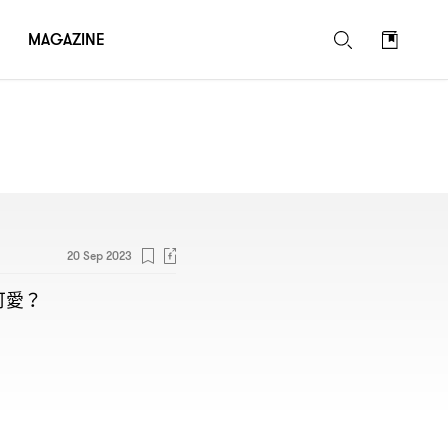
MAGAZINE
20 Sep 2023
可愛
？