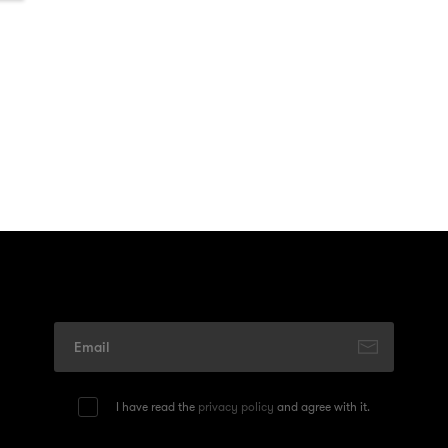
I have read the
privacy policy
and agree with it.