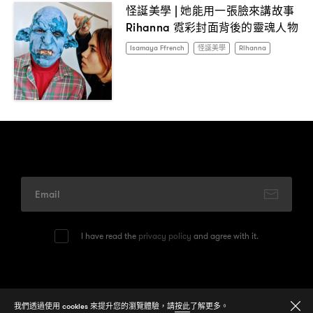
怪誕美學
她能用一張臉來講故事
|
霓彩封面背後的靈魂人物
Rihanna
Isamaya Ffrench
怪誕美學
Rihanna
I have read the
privacy policy
and agree with it.
© 2026
One Media Group Limited
我們透過使用 cookies 來提升您的瀏覽體驗，請
按此
了解更多。