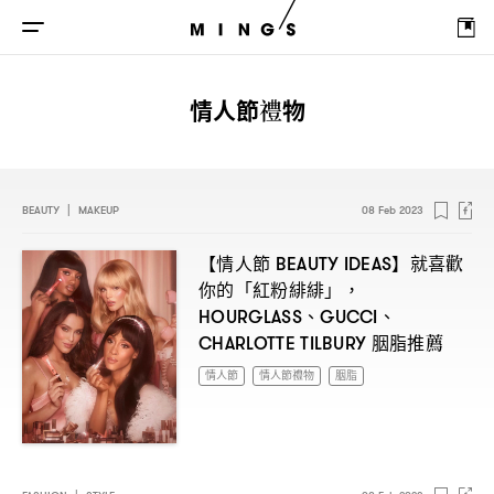
情人節禮物
BEAUTY
|
MAKEUP
08 Feb 2023
【情人節
】就喜歡
BEAUTY IDEAS
你的「紅粉緋緋」
，
、
、
HOURGLASS
GUCCI
胭脂推薦
CHARLOTTE TILBURY
情人節
情人節禮物
胭脂