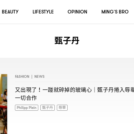
BEAUTY
LIFESTYLE
OPINION
MING'S BRO
甄子丹
FASHION
|
NEWS
又出現了
一踫就碎掉的玻璃心
甄子丹捲入辱
！
｜
一切合作
Philipp Plein
甄子丹
辱華