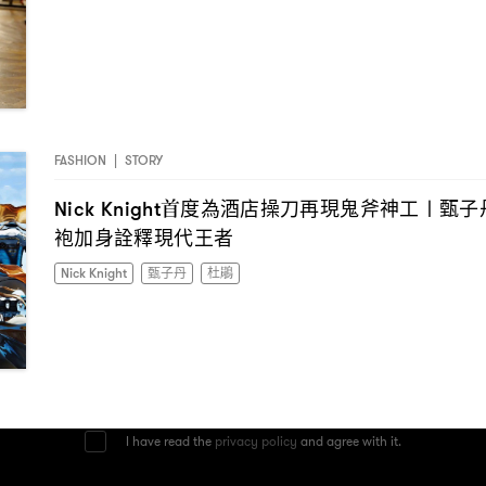
FASHION
|
STORY
首度為酒店操刀再現鬼斧神工〡甄子
Nick Knight
袍加身詮釋現代王者
Nick Knight
甄子丹
杜鵑
I have read the
privacy policy
and agree with it.