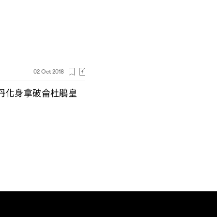
02 Oct 2018
丹化身拿破侖杜鵑皇