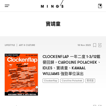
竇靖童
LIFESTYLE
|
ART & CULTURE
18 Nov 2023
一年二度
載
CLOCKENFLAP
1-3/12
譽回歸
、
，CAROLINE POLACHEK
、竇靖童、
IDLES
KAMAAL
強勁單位演出
WILLIAMS
Clockenflap
Caroline Polachek
竇靖童