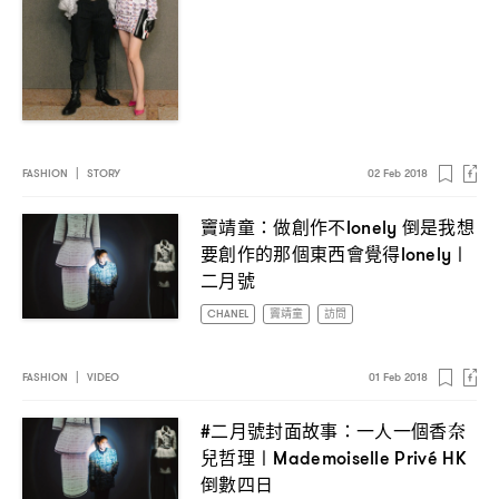
FASHION
|
STORY
02 Feb 2018
竇靖童
做創作不
倒是我想
：
lonely
要創作的那個東西會覺得
〡
lonely
二月號
CHANEL
竇靖童
訪問
FASHION
|
VIDEO
01 Feb 2018
二月號封面故事
一人一個香奈
#
：
兒哲理〡
Mademoiselle Privé HK
倒數四日