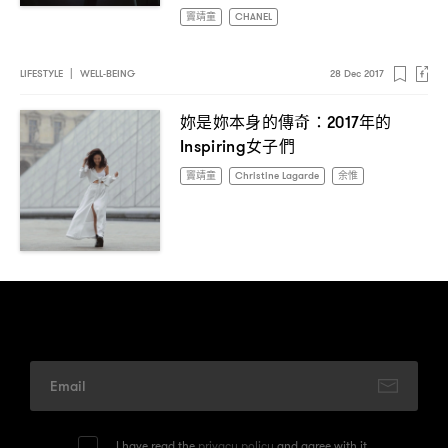
竇靖童
CHANEL
LIFESTYLE
|
WELL-BEING
28 Dec 2017
妳是妳本身的傳奇
年的
：2017
女子們
Inspiring
竇靖童
Christine Lagarde
余惟
I have read the
privacy policy
and agree with it.