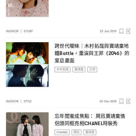
FASHION
|
STORY
23 Jan 2019
跨世代曖昧
木村拓哉與竇靖童地
｜
鐵
重演與王菲《
》的
Battle，
2046
窒息畫面
木村拓哉
竇靖童
王菲
FASHION
|
STYLE
06 Dec 2018
忘年閨蜜成焦點
周迅竇靖童情
：
侶頭同框亮相
時裝秀
CHANEL
CHANEL
周迅
竇靖童