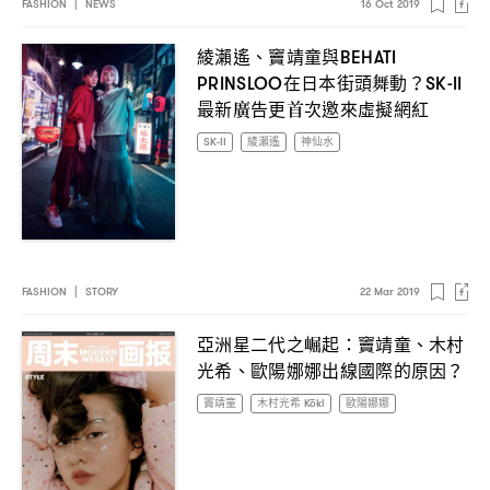
FASHION
|
NEWS
16 Oct 2019
綾瀨遙、竇靖童與
BEHATI
在日本街頭舞動
PRINSLOO
？SK-II
最新廣告更首次邀來虛擬網紅
SK-II
綾瀨遙
神仙水
FASHION
|
STORY
22 Mar 2019
亞洲星二代之崛起
竇靖童、木村
：
光希、歐陽娜娜出線國際的原因
？
竇靖童
木村光希 Kōki
歐陽娜娜