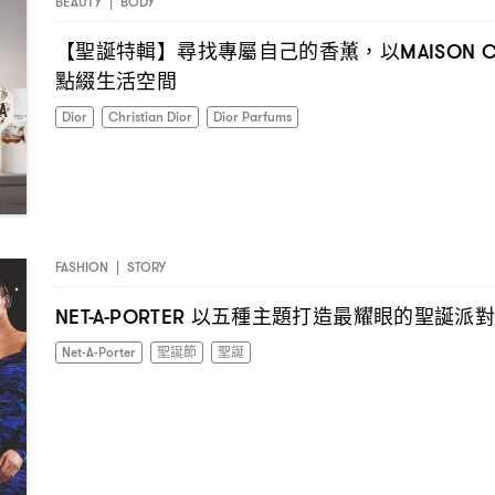
BEAUTY
|
BODY
【聖誕特輯】尋找專屬自己的香薰
以
，
MAISON C
點綴生活空間
Dior
Christian Dior
Dior Parfums
FASHION
|
STORY
以五種主題打造最耀眼的聖誕派
NET-A-PORTER
Net-A-Porter
聖誕節
聖誕