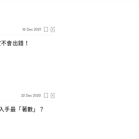
16 Dec 2021
定不會出錯
！
22 Dec 2020
入手最「著數」
？