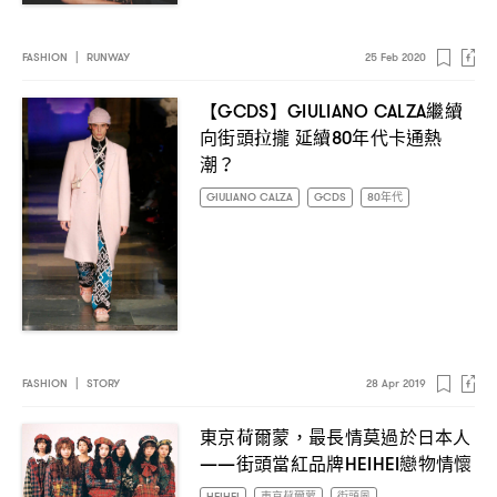
FASHION
|
RUNWAY
25 Feb 2020
【
】
繼續
GCDS
GIULIANO CALZA
向街頭拉攏
延續
年代卡通熱
80
潮
？
GIULIANO CALZA
GCDS
80年代
FASHION
|
STORY
28 Apr 2019
東京荷爾蒙
最長情莫過於日本人
，
街頭當紅品牌
戀物情懷
——
HEIHEI
HEIHEI
東京荷爾蒙
街頭風