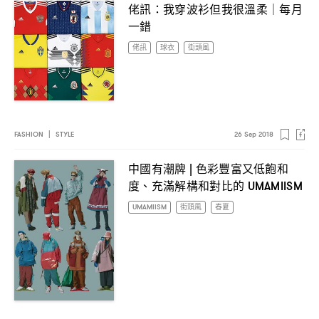
佬訊
我穿波衫但我很溫柔
每月
：
｜
一錯
佬訊
球衣
街頭風
FASHION
|
STYLE
26 Sep 2018
中國有潮牌
色彩豐富又低飽和
|
度、充滿解構和對比的
UMAMIISM
UMAMIISM
街頭風
春夏