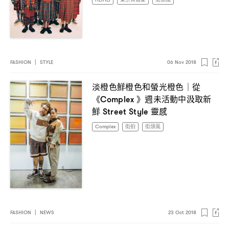
FASHION
|
STYLE
06 Nov 2018
淡橙色鮮橙色和螢光橙色
從
｜
《
》週未活動中汲取新
Complex
鮮
靈感
Street Style
Complex
街拍
街頭風
FASHION
|
NEWS
23 Oct 2018