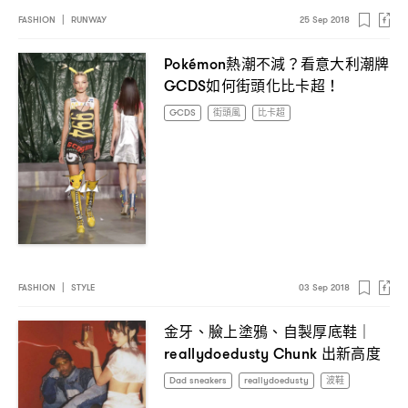
FASHION
|
RUNWAY
25 Sep 2018
熱潮不減
看意大利潮牌
Pokémon
？
如何街頭化比卡超
GCDS
！
GCDS
街頭風
比卡超
FASHION
|
STYLE
03 Sep 2018
金牙、臉上塗鴉、自製厚底鞋
｜
出新高度
reallydoedusty Chunk
Dad sneakers
reallydoedusty
波鞋