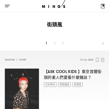
街頭風
1
2
3
FASHION
|
STORY
12 Jun 2020
【
】東京首爾街
ASK COOL KIDS
頭的素人們愛看什麼雜誌
？
日本時尚
時裝雜誌
街頭風