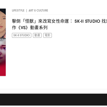
LIFESTYLE
|
ART & CULTURE
擊倒「怪獸」來改寫女性命運
找
： SK-II STUDIO
作《
》動畫系列
VS
SK-II STUDIO
動畫
電影
I have read the
privacy policy
and agree with it.
ABOUT
CONTACT
PRIVACY & DISCLAIMER
ADVERTISING
1
2
3
…
10