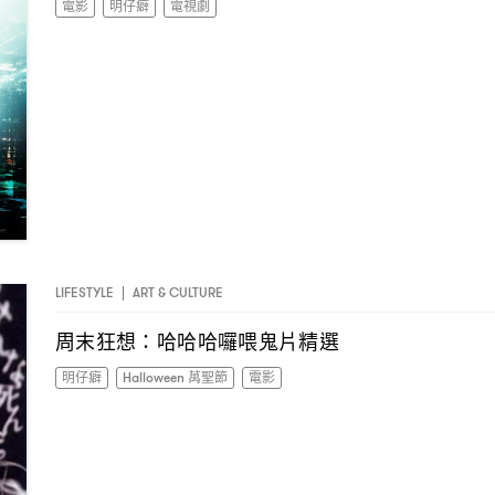
電影
明仔癖
電視劇
LIFESTYLE
|
ART & CULTURE
周末狂想
哈哈哈囉喂鬼片精選
：
明仔癖
Halloween 萬聖節
電影