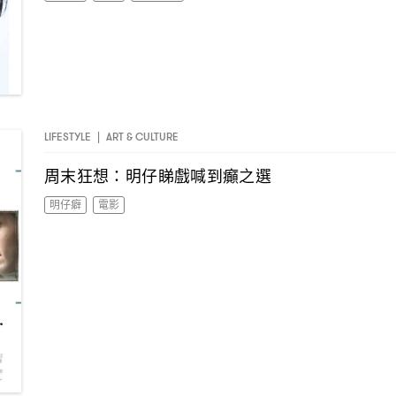
LIFESTYLE
|
ART & CULTURE
周末狂想
明仔睇戲喊到癲之選
：
明仔癖
電影