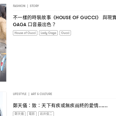
FASHION
|
STORY
不一樣的時裝故事《
》
與現
HOUSE OF GUCCI
口音最出色
GAGA
？
House of Gucci
Lady Gaga
Gucci
LIFESTYLE
|
ART & CULTURE
鄭天儀
致
天下有疾或無疾而終的愛情
：
：
……
鄭天儀
電影
岩井俊二