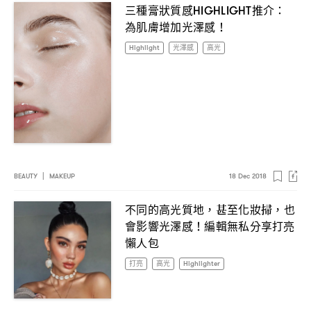
三種膏狀質感
推介
HIGHLIGHT
：
為肌膚增加光澤感
！
Highlight
光澤感
高光
BEAUTY
|
MAKEUP
18 Dec 2018
不同的高光質地
甚至化妝掃
也
，
，
會影響光澤感
編輯無私分享打亮
！
懶人包
打亮
高光
Highlighter