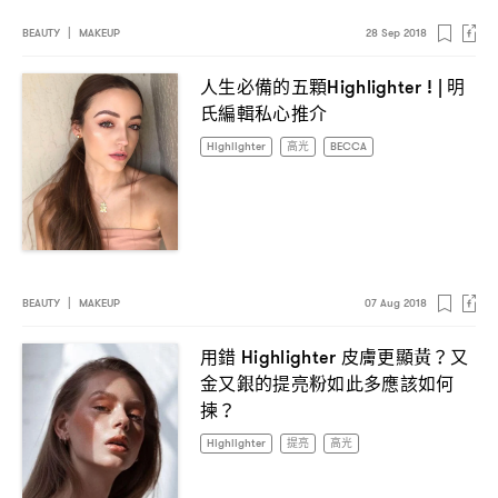
BEAUTY
|
MAKEUP
28 Sep 2018
人生必備的五顆
明
Highlighter ! |
氏編輯私心推介
Highlighter
高光
BECCA
BEAUTY
|
MAKEUP
07 Aug 2018
用錯
皮膚更顯黃
又
Highlighter
？
金又銀的提亮粉如此多應該如何
揀
？
Highlighter
提亮
高光