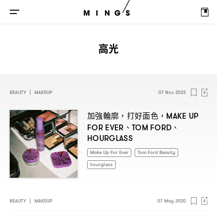
高光
BEAUTY
|
MAKEUP
07 Nov 2023
加強輪廓
打好面色
，
，MAKE UP
、
、
FOR EVER
TOM FORD
HOURGLASS
Make Up For Ever
Tom Ford Beauty
hourglass
BEAUTY
|
MAKEUP
07 May 2020